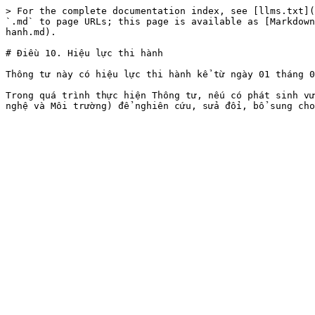
> For the complete documentation index, see [llms.txt](
`.md` to page URLs; this page is available as [Markdown
hanh.md).

# Điều 10. Hiệu lực thi hành

Thông tư này có hiệu lực thi hành kể từ ngày 01 tháng 0
Trong quá trình thực hiện Thông tư, nếu có phát sinh vư