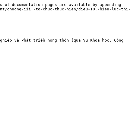
s of documentation pages are available by appending 
nt/chuong-iii.-to-chuc-thuc-hien/dieu-10.-hieu-luc-thi-
ghiệp và Phát triển nông thôn (qua Vụ Khoa học, Công 