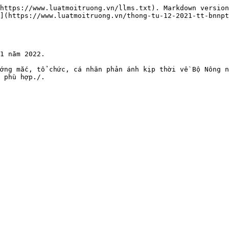
https://www.luatmoitruong.vn/llms.txt). Markdown version
](https://www.luatmoitruong.vn/thong-tu-12-2021-tt-bnnpt
1 năm 2022.

ớng mắc, tổ chức, cá nhân phản ánh kịp thời về Bộ Nông n