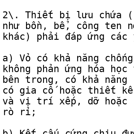
2\. Thiết bị lưu chứa (
như bồn, bể, công ten n
khác) phải đáp ứng các 
a) Vỏ có khả năng chống
không phản ứng hóa học 
bên trong, có khả năng 
có gia cố hoặc thiết kế
và vị trí xếp, dỡ hoặc 
rò rỉ;

b) Kết cấu cứng chịu đư