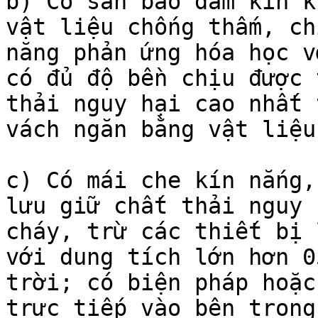
b) Có sàn bảo đảm kín k
vật liệu chống thấm, ch
năng phản ứng hóa học v
có đủ độ bền chịu được 
thải nguy hại cao nhất 
vách ngăn bằng vật liệu
c) Có mái che kín nắng,
lưu giữ chất thải nguy 
cháy, trừ các thiết bị 
với dung tích lớn hơn 0
trời; có biện pháp hoặc
trực tiếp vào bên trong;