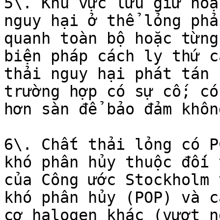
5\. Khu vực lưu giữ hoặ
nguy hại ở thể lỏng phả
quanh toàn bộ hoặc từng
biện pháp cách ly thứ c
thải nguy hại phát tán 
trường hợp có sự cố; có
hơn sàn để bảo đảm khôn
6\. Chất thải lỏng có P
khó phân hủy thuộc đối 
của Công ước Stockholm 
khó phân hủy (POP) và c
cơ halogen khác (vượt n