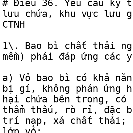
# Điều 36. Yêu cầu kỹ t
lưu chứa, khu vực lưu g
CTNH

1\. Bao bì chất thải ng
mềm) phải đáp ứng các y
a) Vỏ bao bì có khả năn
bị gỉ, không phản ứng h
hại chứa bên trong, có 
thẩm thấu, rò rỉ, đặc b
trí nạp, xả chất thải; 
lớp vỏ;
