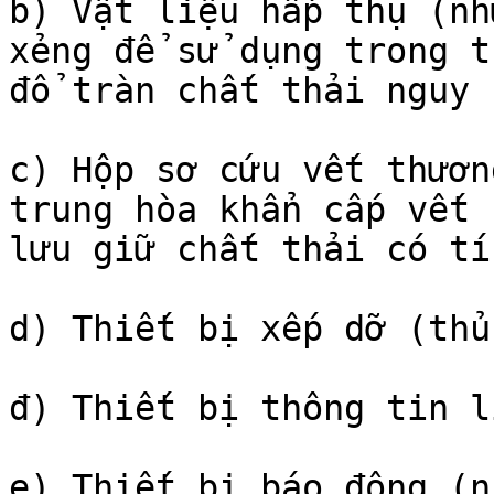
b) Vật liệu hấp thụ (nh
xẻng để sử dụng trong t
đổ tràn chất thải nguy 
c) Hộp sơ cứu vết thươn
trung hòa khẩn cấp vết 
lưu giữ chất thải có tí
d) Thiết bị xếp dỡ (thủ
đ) Thiết bị thông tin l
e) Thiết bị báo động (n