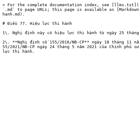
> For the complete documentation index, see [llms.txt](
`.md` to page URLs; this page is available as [Markdown
hanh.md).

# Điều 77. Hiệu lực thi hành

1\. Nghị định này có hiệu lực thi hành từ ngày 25 tháng
2\. **Nghị định số 155/2016/NĐ-CP** ngày 18 tháng 11 nă
55/2021/NĐ-CP ngày 24 tháng 5 năm 2021 của Chính phủ sử