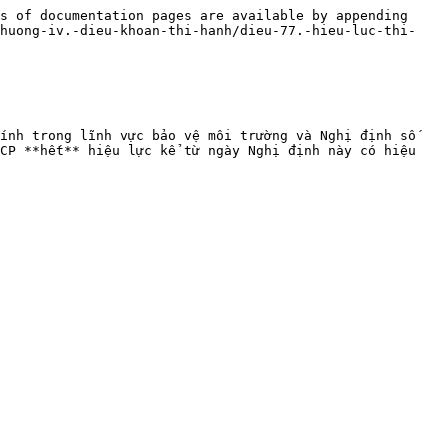
s of documentation pages are available by appending 
chuong-iv.-dieu-khoan-thi-hanh/dieu-77.-hieu-luc-thi-
ính trong lĩnh vực bảo vệ môi trường và Nghị định số 
CP **hết** hiệu lực kể từ ngày Nghị định này có hiệu 