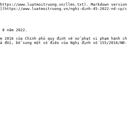
https://www.luatmoitruong.vn/llms.txt). Markdown version
](https://www.luatmoitruong.vn/nghi-dinh-45-2022-nd-cp/
 8 năm 2022.

m 2016 của Chính phủ quy định về xử phạt vi phạm hành ch
a đổi, bổ sung một số điều của Nghị định số 155/2016/NĐ-