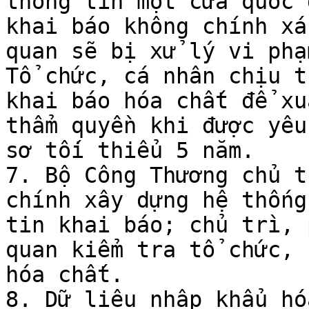
thông tin một cửa quốc 
khai báo không chính xá
quan sẽ bị xử lý vi phạ
Tổ chức, cá nhân chịu t
khai báo hóa chất để xu
thẩm quyền khi được yêu
sơ tối thiểu 5 năm.

7. Bộ Công Thương chủ t
chính xây dựng hệ thống
tin khai báo; chủ trì, 
quan kiểm tra tổ chức, 
hóa chất.

8. Dữ liệu nhập khẩu hó