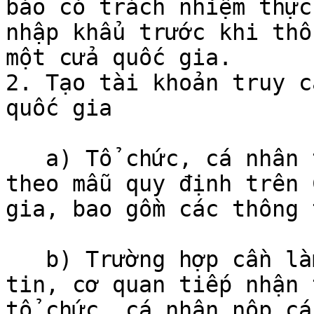
báo có trách nhiệm thực
nhập khẩu trước khi thô
một cửa quốc gia.

2. Tạo tài khoản truy c
quốc gia

   a) Tổ chức, cá nhân tạo tài khoản đăng nhập 
theo mẫu quy định trên 
gia, bao gồm các thông 
   b) Trường hợp cần làm rõ hoặc xác nhận thông 
tin, cơ quan tiếp nhận 
tổ chức, cá nhân nộp cá