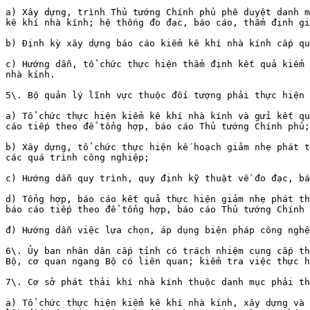
a) Xây dựng, trình Thủ tướng Chính phủ phê duyệt danh m
kê khí nhà kính; hệ thống đo đạc, báo cáo, thẩm định gi
b) Định kỳ xây dựng báo cáo kiểm kê khí nhà kính cấp qu
c) Hướng dẫn, tổ chức thực hiện thẩm định kết quả kiểm 
nhà kính.

5\. Bộ quản lý lĩnh vực thuộc đối tượng phải thực hiện 
a) Tổ chức thực hiện kiểm kê khí nhà kính và gửi kết qu
cáo tiếp theo để tổng hợp, báo cáo Thủ tướng Chính phủ;

b) Xây dựng, tổ chức thực hiện kế hoạch giảm nhẹ phát t
các quá trình công nghiệp;

c) Hướng dẫn quy trình, quy định kỹ thuật về đo đạc, bá
d) Tổng hợp, báo cáo kết quả thực hiện giảm nhẹ phát th
báo cáo tiếp theo để tổng hợp, báo cáo Thủ tướng Chính 
đ) Hướng dẫn việc lựa chọn, áp dụng biện pháp công nghệ
6\. Ủy ban nhân dân cấp tỉnh có trách nhiệm cung cấp th
Bộ, cơ quan ngang Bộ có liên quan; kiểm tra việc thực h
7\. Cơ sở phát thải khí nhà kính thuộc danh mục phải th
a) Tổ chức thực hiện kiểm kê khí nhà kính, xây dựng và 