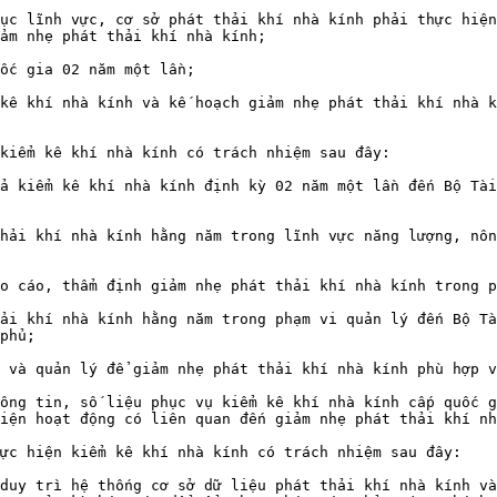
ục lĩnh vực, cơ sở phát thải khí nhà kính phải thực hiện
ảm nhẹ phát thải khí nhà kính;

ốc gia 02 năm một lần;

kê khí nhà kính và kế hoạch giảm nhẹ phát thải khí nhà k
kiểm kê khí nhà kính có trách nhiệm sau đây:

ả kiểm kê khí nhà kính định kỳ 02 năm một lần đến Bộ Tài
hải khí nhà kính hằng năm trong lĩnh vực năng lượng, nôn
o cáo, thẩm định giảm nhẹ phát thải khí nhà kính trong p
ải khí nhà kính hằng năm trong phạm vi quản lý đến Bộ Tà
phủ;

 và quản lý để giảm nhẹ phát thải khí nhà kính phù hợp v
ông tin, số liệu phục vụ kiểm kê khí nhà kính cấp quốc g
iện hoạt động có liên quan đến giảm nhẹ phát thải khí nh
ực hiện kiểm kê khí nhà kính có trách nhiệm sau đây:

duy trì hệ thống cơ sở dữ liệu phát thải khí nhà kính và