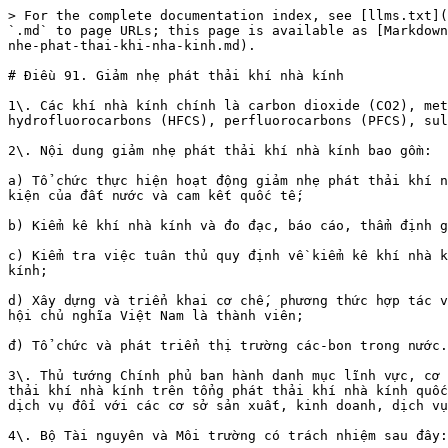
> For the complete documentation index, see [llms.txt](
`.md` to page URLs; this page is available as [Markdown
nhe-phat-thai-khi-nha-kinh.md).

# Điều 91. Giảm nhẹ phát thải khí nhà kính

1\. Các khí nhà kính chính là carbon dioxide (CO2), met
hydrofluorocarbons (HFCS), perfluorocarbons (PFCS), sul
2\. Nội dung giảm nhẹ phát thải khí nhà kính bao gồm:

a) Tổ chức thực hiện hoạt động giảm nhẹ phát thải khí n
kiện của đất nước và cam kết quốc tế;

b) Kiểm kê khí nhà kính và đo đạc, báo cáo, thẩm định g
c) Kiểm tra việc tuân thủ quy định về kiểm kê khí nhà k
kính;

d) Xây dựng và triển khai cơ chế, phương thức hợp tác v
hội chủ nghĩa Việt Nam là thành viên;

đ) Tổ chức và phát triển thị trường các-bon trong nước.

3\. Thủ tướng Chính phủ ban hành danh mục lĩnh vực, cơ 
thải khí nhà kính trên tổng phát thải khí nhà kính quốc
dịch vụ đối với các cơ sở sản xuất, kinh doanh, dịch vụ
4\. Bộ Tài nguyên và Môi trường có trách nhiệm sau đây:
