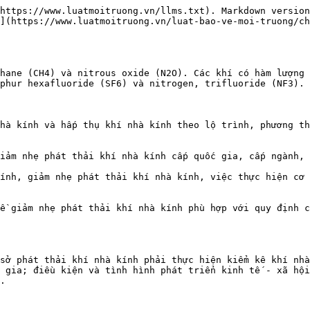
https://www.luatmoitruong.vn/llms.txt). Markdown version
](https://www.luatmoitruong.vn/luat-bao-ve-moi-truong/ch
hane (CH4) và nitrous oxide (N2O). Các khí có hàm lượng 
phur hexafluoride (SF6) và nitrogen, trifluoride (NF3).

hà kính và hấp thụ khí nhà kính theo lộ trình, phương th
iảm nhẹ phát thải khí nhà kính cấp quốc gia, cấp ngành, 
ính, giảm nhẹ phát thải khí nhà kính, việc thực hiện cơ 
ề giảm nhẹ phát thải khí nhà kính phù hợp với quy định c
sở phát thải khí nhà kính phải thực hiện kiểm kê khí nhà
 gia; điều kiện và tình hình phát triển kinh tế - xã hội
.
