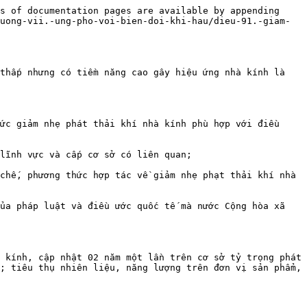
s of documentation pages are available by appending 
uong-vii.-ung-pho-voi-bien-doi-khi-hau/dieu-91.-giam-
thấp nhưng có tiềm năng cao gây hiệu ứng nhà kính là 
ức giảm nhẹ phát thải khí nhà kính phù hợp với điều 
lĩnh vực và cấp cơ sở có liên quan;

chế, phương thức hợp tác về giảm nhẹ phạt thải khí nhà 
ủa pháp luật và điều ước quốc tế mà nước Cộng hòa xã 
 kính, cập nhật 02 năm một lần trên cơ sở tỷ trọng phát 
; tiêu thụ nhiên liệu, năng lượng trên đơn vị sản phẩm, 