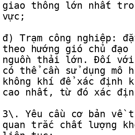
giao thông lớn nhất tro
vực;

đ) Trạm công nghiệp: đặ
theo hướng gió chủ đạo 
nguồn thải lớn. Đối với
có thể cần sử dụng mô h
không khí để xác định k
cao nhất, từ đó xác địn
3\. Yêu cầu cơ bản về t
quan trắc chất lượng kh