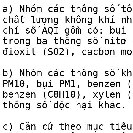
a) Nhóm các thông số tố
chất lượng không khí nh
chỉ số AQI gồm có: bụi 
trong ba thông số nitơ 
đioxit (SO2), cacbon mo
b) Nhóm các thông số kh
PM10, bụi PM1, benzen (
benzen (C8H10), xylen (
thông số độc hại khác.

c) Căn cứ theo mục tiêu