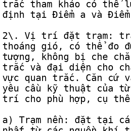
trắc tham khảo có thể l
định tại Điểm a và Điểm
2\. Vị trí đặt trạm: tr
thoáng gió, có thể đo đ
tượng, không bị che chắ
trắc và đại diện cho ch
vực quan trắc. Căn cứ v
yêu cầu kỹ thuật của từ
trí cho phù hợp, cụ thể
a) Trạm nền: đặt tại cá
nhất từ các nguồn khí th