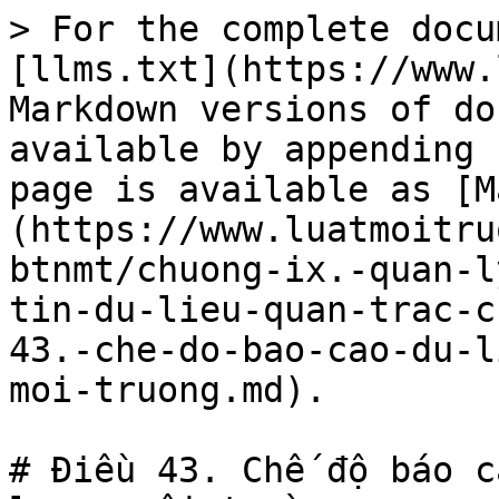
> For the complete docu
[llms.txt](https://www.
Markdown versions of do
available by appending 
page is available as [M
(https://www.luatmoitru
btnmt/chuong-ix.-quan-l
tin-du-lieu-quan-trac-c
43.-che-do-bao-cao-du-l
moi-truong.md).

# Điều 43. Chế độ báo c