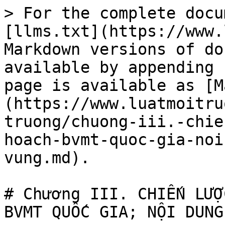
> For the complete docu
[llms.txt](https://www.
Markdown versions of do
available by appending 
page is available as [M
(https://www.luatmoitru
truong/chuong-iii.-chie
hoach-bvmt-quoc-gia-noi
vung.md).

# Chương III. CHIẾN LƯỢ
BVMT QUỐC GIA; NỘI DUNG