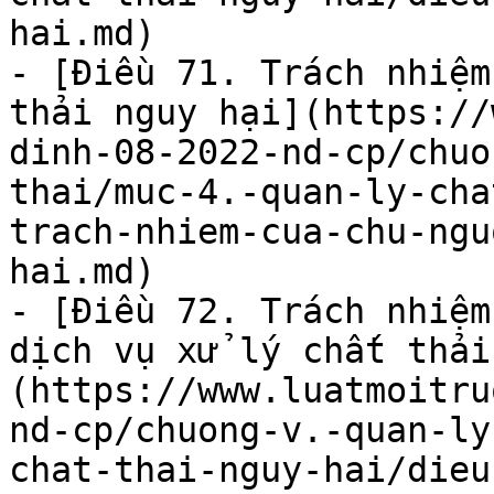
hai.md)

- [Điều 71. Trách nhiệm
thải nguy hại](https://
dinh-08-2022-nd-cp/chuo
thai/muc-4.-quan-ly-cha
trach-nhiem-cua-chu-ngu
hai.md)

- [Điều 72. Trách nhiệm
dịch vụ xử lý chất thải
(https://www.luatmoitru
nd-cp/chuong-v.-quan-ly
chat-thai-nguy-hai/dieu