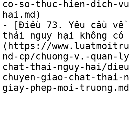
co-so-thuc-hien-dich-vu
hai.md)

- [Điều 73. Yêu cầu về 
thải nguy hại không có 
(https://www.luatmoitru
nd-cp/chuong-v.-quan-ly
chat-thai-nguy-hai/dieu
chuyen-giao-chat-thai-n