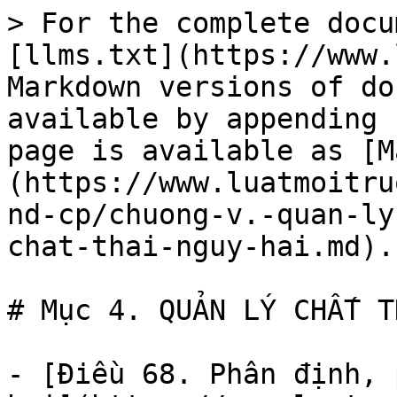
> For the complete docu
[llms.txt](https://www.
Markdown versions of do
available by appending 
page is available as [M
(https://www.luatmoitru
nd-cp/chuong-v.-quan-ly
chat-thai-nguy-hai.md).

# Mục 4. QUẢN LÝ CHẤT T
- [Điều 68. Phân định, 