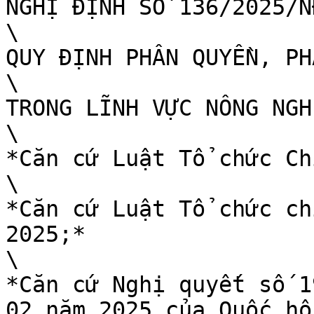
NGHỊ ĐỊNH SỐ 136/2025/NĐ
\

QUY ĐỊNH PHÂN QUYỀN, PH
\

TRONG LĨNH VỰC NÔNG NGH
\

*Căn cứ Luật Tổ chức Ch
\

*Căn cứ Luật Tổ chức ch
2025;*

\

*Căn cứ Nghị quyết số 1
02 năm 2025 của Quốc hộ