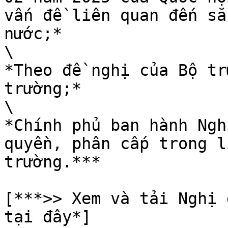
vấn đề liên quan đến sắ
nước;*

\

*Theo đề nghị của Bộ tr
trường;*

\

*Chính phủ ban hành Ngh
quyền, phân cấp trong l
trường.***

[***>> Xem và tải Nghị 
tại đây*]