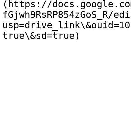
(https://docs.google.co
fGjwh9RsRP854zGoS_R/edi
usp=drive_link\&ouid=10