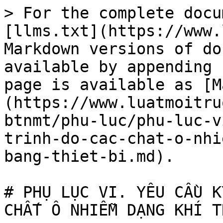
> For the complete docu
[llms.txt](https://www.
Markdown versions of do
available by appending 
page is available as [M
(https://www.luatmoitru
btnmt/phu-luc/phu-luc-v
trinh-do-cac-chat-o-nhi
bang-thiet-bi.md).

# PHỤ LỤC VI. YÊU CẦU K
CHẤT Ô NHIỄM DẠNG KHÍ T