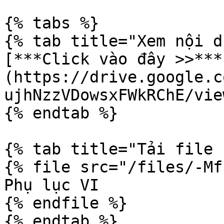
{% tabs %}

{% tab title="Xem nội d
[***Click vào đây >>***
(https://drive.google.c
ujhNzzVDowsxFWkRChE/vie
{% endtab %}

{% tab title="Tải file 
{% file src="/files/-Mf
Phụ lục VI

{% endfile %}

{% endtab %}
