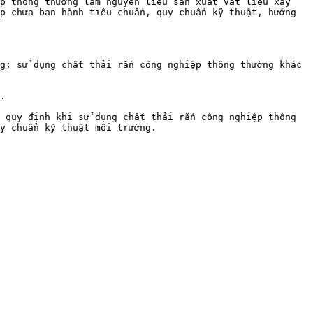
p thông thường làm nguyên liệu sản xuất vật liệu xây 
p chưa ban hành tiêu chuẩn, quy chuẩn kỹ thuật, hướng 
g; sử dụng chất thải rắn công nghiệp thông thường khác 
.

 quy định khi sử dụng chất thải rắn công nghiệp thông 