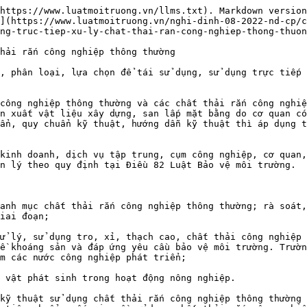
https://www.luatmoitruong.vn/llms.txt). Markdown version
](https://www.luatmoitruong.vn/nghi-dinh-08-2022-nd-cp/
ng-truc-tiep-xu-ly-chat-thai-ran-cong-nghiep-thong-thuon
hải rắn công nghiệp thông thường

, phân loại, lựa chọn để tái sử dụng, sử dụng trực tiếp 
công nghiệp thông thường và các chất thải rắn công nghiệ
n xuất vật liệu xây dựng, san lấp mặt bằng do cơ quan có
ẩn, quy chuẩn kỹ thuật, hướng dẫn kỹ thuật thì áp dụng t
kinh doanh, dịch vụ tập trung, cụm công nghiệp, cơ quan,
n lý theo quy định tại Điều 82 Luật Bảo vệ môi trường.

anh mục chất thải rắn công nghiệp thông thường; rà soát,
iai đoạn;

ử lý, sử dụng tro, xỉ, thạch cao, chất thải công nghiệp 
ề khoáng sản và đáp ứng yêu cầu bảo vệ môi trường. Trườn
m các nước công nghiệp phát triển;

 vật phát sinh trong hoạt động nông nghiệp.

kỹ thuật sử dụng chất thải rắn công nghiệp thông thường 