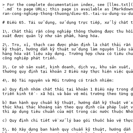
> For the complete documentation index, see [llms.txt](
`.md` to page URLs; this page is available as [Markdown
ran-cong-nghiep-thong-thuong/dieu-65.-tai-su-dung-su-du
# Điều 65. Tái sử dụng, sử dụng trực tiếp, xử lý chất t
1\. Chất thải rắn công nghiệp thông thường được thu hồi
xuất được quản lý như sản phẩm, hàng hóa.

2\. Tro, xỉ, thạch cao được phân định là chất thải rắn 
kỹ thuật, hướng dẫn kỹ thuật sử dụng làm nguyên liệu sả
hàng hóa vật liệu xây dựng. Trường hợp chưa có tiêu chu
công nghiệp phát triển.

3\. Cơ sở sản xuất, kinh doanh, dịch vụ, khu sản xuất, 
thường quy định tại khoản 2 Điều này thực hiện việc quả
4\. Bộ Tài nguyên và Môi trường có trách nhiệm:

a) Quy định nhóm chất thải tại khoản 1 Điều này trong d
triển kinh tế - xã hội và bảo vệ môi trường theo từng g
b) Ban hành quy chuẩn kỹ thuật, hướng dẫn kỹ thuật về x
thúc khai thác khoáng sản theo quy định của pháp luật v
thì áp dụng tiêu chuẩn của một trong các nước thuộc Nhó
c) Quy định chi tiết về xử lý bao gói thuốc bảo vệ thực
5\. Bộ Xây dựng ban hành quy chuẩn kỹ thuật, hướng dẫn 