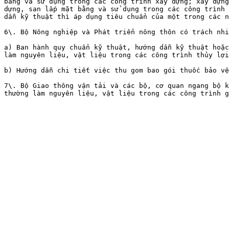
bằng và sử dụng trong các công trình xây dựng; xây dựng
dựng, san lấp mặt bằng và sử dụng trong các công trình 
dẫn kỹ thuật thì áp dụng tiêu chuẩn của một trong các n
6\. Bộ Nông nghiệp và Phát triển nông thôn có trách nhi
a) Ban hành quy chuẩn kỹ thuật, hướng dẫn kỹ thuật hoặc
làm nguyên liệu, vật liệu trong các công trình thủy lợi
b) Hướng dẫn chi tiết việc thu gom bao gói thuốc bảo vệ
7\. Bộ Giao thông vận tải và các bộ, cơ quan ngang bộ k