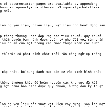
s of documentation pages are available by appending 
chuong-v.-quan-ly-chat-thai/muc-3.-quan-ly-chat-thai-
g.md).

làm nguyên liệu, nhiên liệu, vật liệu cho hoạt động sản 
p thông thường khác đáp ứng các tiêu chuẩn, quy chuẩn 
 thẩm quyền ban hành được quản lý như đối với sản phẩm 
iêu chuẩn của một trong các nước thuộc Nhóm các nước 
 tổ chức có phát sinh chất thải rắn công nghiệp thông 
 cập nhật, bổ sung danh mục căn cứ vào tình hình phát 
thông thường khác để hoàn nguyên các khu vực đã kết 
g hợp chưa ban hành được quy chuẩn, hướng dẫn kỹ thuật 
làm nguyên liệu sản xuất vật liệu xây dựng, san lấp mặt 