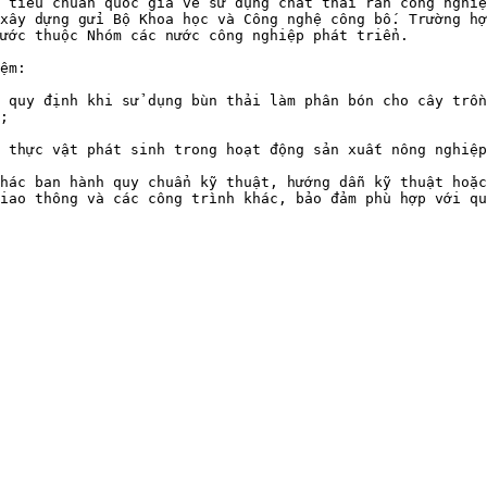
 tiêu chuẩn quốc gia về sử dụng chất thải rắn công nghiệ
xây dựng gửi Bộ Khoa học và Công nghệ công bố. Trường hợ
ước thuộc Nhóm các nước công nghiệp phát triển.

ệm:

 quy định khi sử dụng bùn thải làm phân bón cho cây trồn
;

 thực vật phát sinh trong hoạt động sản xuất nông nghiệp
hác ban hành quy chuẩn kỹ thuật, hướng dẫn kỹ thuật hoặc