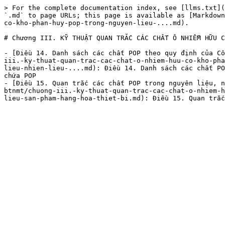
> For the complete documentation index, see [llms.txt](
`.md` to page URLs; this page is available as [Markdown
co-kho-phan-huy-pop-trong-nguyen-lieu-....md).

# Chương III. KỸ THUẬT QUAN TRẮC CÁC CHẤT Ô NHIỄM HỮU C
- [Điều 14. Danh sách các chất POP theo quy định của Cô
iii.-ky-thuat-quan-trac-cac-chat-o-nhiem-huu-co-kho-pha
lieu-nhien-lieu-....md): Điều 14. Danh sách các chất PO
chứa POP

- [Điều 15. Quan trắc các chất POP trong nguyên liệu, n
btnmt/chuong-iii.-ky-thuat-quan-trac-cac-chat-o-nhiem-h