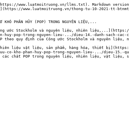
https://www.luatmoitruong.vn/llms.txt). Markdown version
](https://www.luatmoitruong.vn/thong-tu-10-2021-tt-btnmt
Ơ KHÓ PHÂN HỦY (POP) TRONG NGUYÊN LIỆU,...

ng ước Stockholm và nguyên liệu, nhiên liệu,...](https:/
n-huy-pop-trong-nguyen-lieu-.../dieu-14.-danh-sach-cac-c
P theo quy định của Công ước Stockholm và nguyên liệu, n
hiên liệu vật liệu, sản phẩm, hàng hóa, thiết bị](https:
uu-co-kho-phan-huy-pop-trong-nguyen-lieu-.../dieu-15.-qu