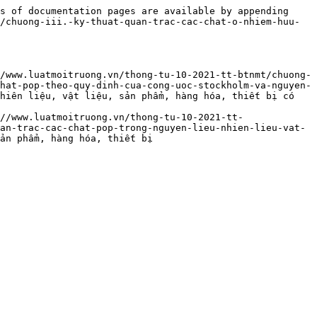
s of documentation pages are available by appending 
/chuong-iii.-ky-thuat-quan-trac-cac-chat-o-nhiem-huu-
/www.luatmoitruong.vn/thong-tu-10-2021-tt-btnmt/chuong-
hat-pop-theo-quy-dinh-cua-cong-uoc-stockholm-va-nguyen-
hiên liệu, vật liệu, sản phẩm, hàng hóa, thiết bị có 
//www.luatmoitruong.vn/thong-tu-10-2021-tt-
an-trac-cac-chat-pop-trong-nguyen-lieu-nhien-lieu-vat-