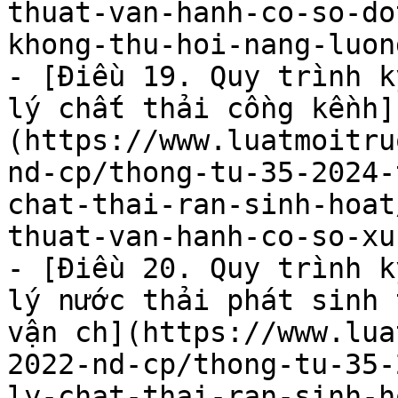
thuat-van-hanh-co-so-do
khong-thu-hoi-nang-luon
- [Điều 19. Quy trình k
lý chất thải cồng kềnh]
(https://www.luatmoitru
nd-cp/thong-tu-35-2024-
chat-thai-ran-sinh-hoat
thuat-van-hanh-co-so-xu
- [Điều 20. Quy trình k
lý nước thải phát sinh 
vận ch](https://www.lua
2022-nd-cp/thong-tu-35-
ly-chat-thai-ran-sinh-h