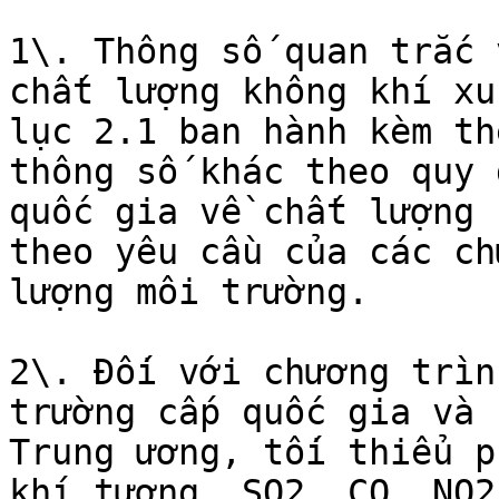
1\. Thông số quan trắc 
chất lượng không khí xu
lục 2.1 ban hành kèm th
thông số khác theo quy 
quốc gia về chất lượng 
theo yêu cầu của các ch
lượng môi trường.

2\. Đối với chương trìn
trường cấp quốc gia và 
Trung ương, tối thiểu p
khí tượng, SO2, CO, NO2