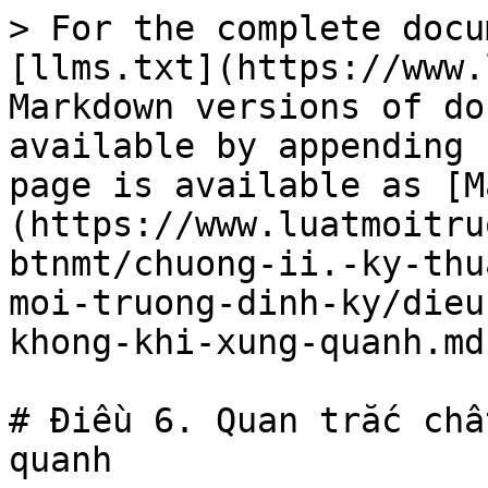
> For the complete docu
[llms.txt](https://www.
Markdown versions of do
available by appending 
page is available as [M
(https://www.luatmoitru
btnmt/chuong-ii.-ky-thu
moi-truong-dinh-ky/dieu
khong-khi-xung-quanh.md)
# Điều 6. Quan trắc chấ
quanh
