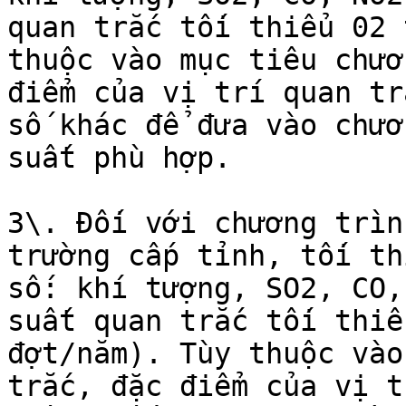
quan trắc tối thiểu 02 
thuộc vào mục tiêu chươ
điểm của vị trí quan tr
số khác để đưa vào chươ
suất phù hợp.

3\. Đối với chương trìn
trường cấp tỉnh, tối th
số: khí tượng, SO2, CO,
suất quan trắc tối thiể
đợt/năm). Tùy thuộc vào
trắc, đặc điểm của vị t