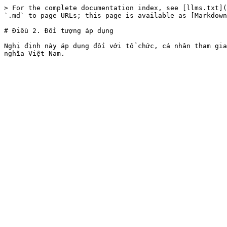
> For the complete documentation index, see [llms.txt](
`.md` to page URLs; this page is available as [Markdown
# Điều 2. Đối tượng áp dụng

Nghị định này áp dụng đối với tổ chức, cá nhân tham gia