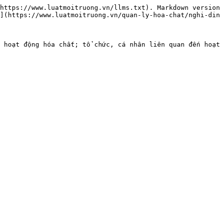
https://www.luatmoitruong.vn/llms.txt). Markdown version
](https://www.luatmoitruong.vn/quan-ly-hoa-chat/nghi-din
 hoạt động hóa chất; tổ chức, cá nhân liên quan đến hoạt