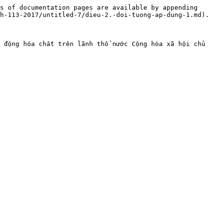
s of documentation pages are available by appending 
h-113-2017/untitled-7/dieu-2.-doi-tuong-ap-dung-1.md).

 động hóa chất trên lãnh thổ nước Cộng hòa xã hội chủ 