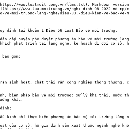
https://www.luatmoitruong.vn/llms.txt). Markdown version
](https://www.luatmoitruong.vn/nghi-dinh-08-2022-nd-cp/c
o-ve-moi-truong-lang-nghe/dieu-33.-dieu-kien-ve-bao-ve-m
uy định tại khoản 1 Điều 56 Luật Bảo vệ môi trường.

dân cấp huyện phê duyệt phương án bảo vệ môi trường làng
khích phát triển tại làng nghề, kế hoạch di dời cơ sở, h
 bao gồm:

rắn sinh hoạt, chất thải rắn công nghiệp thông thường, c
nh, biện pháp bảo vệ môi trường: xử lý khí thải, nước th
ường khác;

định;

ầu kinh phí thực hiện phương án bảo vệ môi trường làng n
uất của cơ sở, hộ gia đình sản xuất thuộc ngành nghề khô