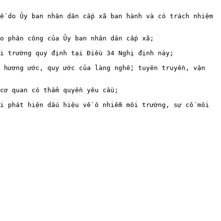
ế do Ủy ban nhân dân cấp xã ban hành và có trách nhiệm 
o phân công của Ủy ban nhân dân cấp xã;

i trường quy định tại Điều 34 Nghị định này;

 hương ước, quy ước của làng nghề; tuyên truyền, vận 
cơ quan có thẩm quyền yêu cầu;

i phát hiện dấu hiệu về ô nhiễm môi trường, sự cố môi 