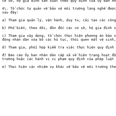
cơ sở, hộ gia đình sản xuất theo quy định của Ủy ban nh
4\. Tổ chức tự quản về bảo vệ môi trường làng nghề được
sau đây:

a) Tham gia quản lý, vận hành, duy tu, cải tạo các công
b) Phổ biến, theo dõi, đôn đốc các cơ sở, hộ gia đình s
c) Tham gia xây dựng, tổ chức thực hiện phương án bảo v
động nhân dân xóa bỏ các hủ tục, thói quen mất vệ sinh,
d) Tham gia, phối hợp kiểm tra việc thực hiện quy định 
đ) Báo cáo Ủy ban nhân dân cấp xã về hiện trạng hoạt độ
trường hoặc các hành vi vi phạm quy định của pháp luật 