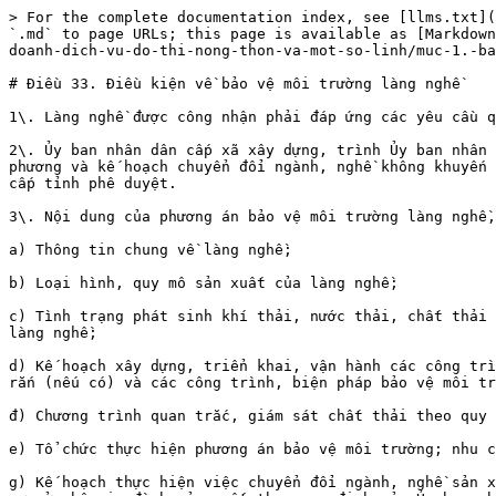
> For the complete documentation index, see [llms.txt](
`.md` to page URLs; this page is available as [Markdown
doanh-dich-vu-do-thi-nong-thon-va-mot-so-linh/muc-1.-ba
# Điều 33. Điều kiện về bảo vệ môi trường làng nghề

1\. Làng nghề được công nhận phải đáp ứng các yêu cầu q
2\. Ủy ban nhân dân cấp xã xây dựng, trình Ủy ban nhân 
phương và kế hoạch chuyển đổi ngành, nghề không khuyến 
cấp tỉnh phê duyệt.

3\. Nội dung của phương án bảo vệ môi trường làng nghề,
a) Thông tin chung về làng nghề;

b) Loại hình, quy mô sản xuất của làng nghề;

c) Tình trạng phát sinh khí thải, nước thải, chất thải 
làng nghề;

d) Kế hoạch xây dựng, triển khai, vận hành các công trì
rắn (nếu có) và các công trình, biện pháp bảo vệ môi tr
đ) Chương trình quan trắc, giám sát chất thải theo quy 
e) Tổ chức thực hiện phương án bảo vệ môi trường; nhu c
g) Kế hoạch thực hiện việc chuyển đổi ngành, nghề sản x