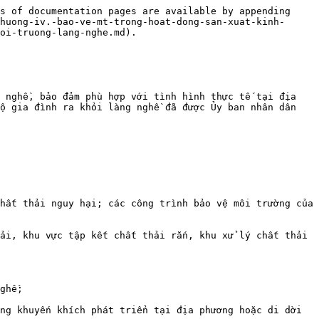
s of documentation pages are available by appending 
huong-iv.-bao-ve-mt-trong-hoat-dong-san-xuat-kinh-
oi-truong-lang-nghe.md).

 nghề, bảo đảm phù hợp với tình hình thực tế tại địa 
ộ gia đình ra khỏi làng nghề đã được Ủy ban nhân dân 
hất thải nguy hại; các công trình bảo vệ môi trường của 
ải, khu vực tập kết chất thải rắn, khu xử lý chất thải 
ghề;

ng khuyến khích phát triển tại địa phương hoặc di dời 