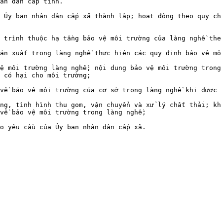
ân dân cấp tỉnh.

 Ủy ban nhân dân cấp xã thành lập; hoạt động theo quy ch
 trình thuộc hạ tầng bảo vệ môi trường của làng nghề the
ản xuất trong làng nghề thực hiện các quy định bảo vệ mô
ệ môi trường làng nghề; nội dung bảo vệ môi trường trong
 có hại cho môi trường;

về bảo vệ môi trường của cơ sở trong làng nghề khi được 
ng, tình hình thu gom, vận chuyển và xử lý chất thải; kh
về bảo vệ môi trường trong làng nghề;
