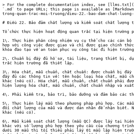
> For the complete documentation index, see [llms.txt](
`.md` to page URLs; this page is available as [Markdown
trong-quan-trac-moi-truong/dieu-22.-bao-dam-chat-luong-
# Điều 22. Bảo đảm chất lượng và kiểm soát chất lượng t
Tổ chức thực hiện hoạt động quan trắc tại hiện trường p
1\. Thực hiện phân công nhiệm vụ cụ thể cho các cán bộ 
hợp với công việc được giao và chỉ được giao chính thức
khóa đào tạo về an toàn phục vụ công tác đi hiện trường
2\. Chuẩn bị đầy đủ hồ sơ, tài liệu, trang thiết bị, dụ
trắc hiện trường đã thiết lập.

3\. Hóa chất, mẫu chuẩn, chất chuẩn: được chuẩn bị đầy 
đầy đủ các thông tin về: tên hoặc loại hóa chất, mẫu ch
khác (nếu có). Hóa chất, mẫu chuẩn, chất chuẩn phải đượ
hiện lượng hóa chất, mẫu chuẩn, chất chuẩn nhập và xuất
4\. Phải kiểm tra, bảo trì, bảo dưỡng và đảm bảo các th
5\. Thực hiện lấy mẫu theo phương pháp phù hợp. Các mẫu
đổi chất lượng của mẫu và được dán nhãn để nhận biết. N
khác (nếu có).

6\. Mẫu kiểm soát chất lượng (mẫu QC) được lấy tại hiện
khác với số lượng phù hợp theo yêu cầu của chương trình
dưới 30 mẫu thì tối thiểu phải lấy 01 mẫu lặp hiện trườ