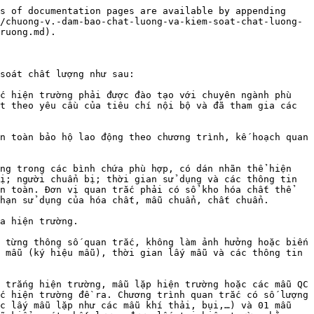
s of documentation pages are available by appending 
/chuong-v.-dam-bao-chat-luong-va-kiem-soat-chat-luong-
ruong.md).

soát chất lượng như sau:

c hiện trường phải được đào tạo với chuyên ngành phù 
t theo yêu cầu của tiêu chí nội bộ và đã tham gia các 
n toàn bảo hộ lao động theo chương trình, kế hoạch quan 
ng trong các bình chứa phù hợp, có dán nhãn thể hiện 
ị; người chuẩn bị; thời gian sử dụng và các thông tin 
n toàn. Đơn vị quan trắc phải có sổ kho hóa chất thể 
hạn sử dụng của hóa chất, mẫu chuẩn, chất chuẩn.

a hiện trường.

 từng thông số quan trắc, không làm ảnh hưởng hoặc biến 
 mẫu (ký hiệu mẫu), thời gian lấy mẫu và các thông tin 
 trắng hiện trường, mẫu lặp hiện trường hoặc các mẫu QC 
c hiện trường đề ra. Chương trình quan trắc có số lượng 
c lấy mẫu lặp như các mẫu khí thải, bụi,…) và 01 mẫu 