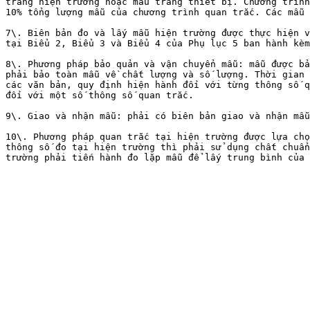
trắng hiện trường hoặc mẫu trắng thiết bị. Chương trình
10% tổng lượng mẫu của chương trình quan trắc. Các mẫu 
7\. Biên bản đo và lấy mẫu hiện trường được thực hiện v
tại Biểu 2, Biểu 3 và Biểu 4 của Phụ lục 5 ban hành kèm
8\. Phương pháp bảo quản và vận chuyển mẫu: mẫu được bả
phải bảo toàn mẫu về chất lượng và số lượng. Thời gian 
các văn bản, quy định hiện hành đối với từng thông số q
đối với một số thông số quan trắc.

9\. Giao và nhận mẫu: phải có biên bản giao và nhận mẫu
10\. Phương pháp quan trắc tại hiện trường được lựa chọ
thông số đo tại hiện trường thì phải sử dụng chất chuẩn