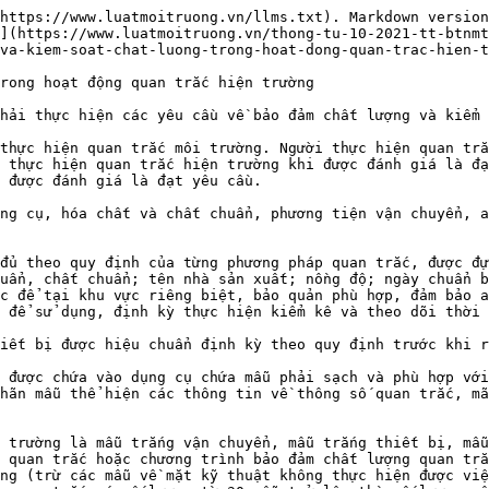
https://www.luatmoitruong.vn/llms.txt). Markdown version
](https://www.luatmoitruong.vn/thong-tu-10-2021-tt-btnmt
va-kiem-soat-chat-luong-trong-hoat-dong-quan-trac-hien-t
rong hoạt động quan trắc hiện trường

hải thực hiện các yêu cầu về bảo đảm chất lượng và kiểm 
thực hiện quan trắc môi trường. Người thực hiện quan trắ
 thực hiện quan trắc hiện trường khi được đánh giá là đạ
 được đánh giá là đạt yêu cầu.

ng cụ, hóa chất và chất chuẩn, phương tiện vận chuyển, a
đủ theo quy định của từng phương pháp quan trắc, được đự
uẩn, chất chuẩn; tên nhà sản xuất; nồng độ; ngày chuẩn b
c để tại khu vực riêng biệt, bảo quản phù hợp, đảm bảo a
 để sử dụng, định kỳ thực hiện kiểm kê và theo dõi thời 
iết bị được hiệu chuẩn định kỳ theo quy định trước khi r
 được chứa vào dụng cụ chứa mẫu phải sạch và phù hợp với
hãn mẫu thể hiện các thông tin về thông số quan trắc, mã
 trường là mẫu trắng vận chuyển, mẫu trắng thiết bị, mẫu
 quan trắc hoặc chương trình bảo đảm chất lượng quan trắ
ng (trừ các mẫu về mặt kỹ thuật không thực hiện được việ