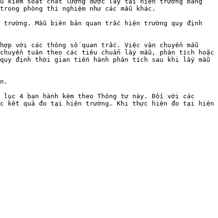
u kiểm soát chất lượng được lấy tại hiện trường bằng 
trong phòng thí nghiệm như các mẫu khác.

 trường. Mẫu biên bản quan trắc hiện trường quy định 
hợp với các thông số quan trắc. Việc vận chuyển mẫu 
chuyển tuân theo các tiêu chuẩn lấy mẫu, phân tích hoặc 
quy định thời gian tiến hành phân tích sau khi lấy mẫu 
n.

 lục 4 ban hành kèm theo Thông tư này. Đối với các 
c kết quả đo tại hiện trường. Khi thực hiện đo tại hiện 