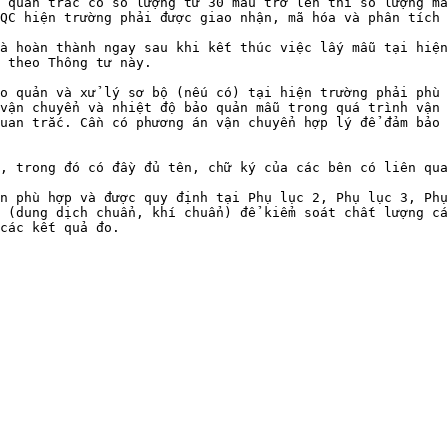
 quan trắc có số lượng từ 30 mẫu trở lên thì số lượng mẫ
QC hiện trường phải được giao nhận, mã hóa và phân tích 
à hoàn thành ngay sau khi kết thúc việc lấy mẫu tại hiện
 theo Thông tư này.

o quản và xử lý sơ bộ (nếu có) tại hiện trường phải phù 
vận chuyển và nhiệt độ bảo quản mẫu trong quá trình vận 
uan trắc. Cần có phương án vận chuyển hợp lý để đảm bảo 
, trong đó có đầy đủ tên, chữ ký của các bên có liên qua
n phù hợp và được quy định tại Phụ lục 2, Phụ lục 3, Phụ
 (dung dịch chuẩn, khí chuẩn) để kiểm soát chất lượng cá