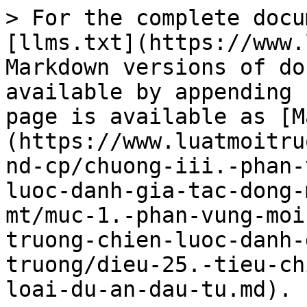
> For the complete docu
[llms.txt](https://www.
Markdown versions of do
available by appending 
page is available as [M
(https://www.luatmoitru
nd-cp/chuong-iii.-phan-
luoc-danh-gia-tac-dong-
mt/muc-1.-phan-vung-moi
truong-chien-luoc-danh-
truong/dieu-25.-tieu-ch
loai-du-an-dau-tu.md).
