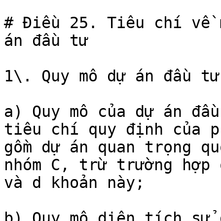
# Điều 25. Tiêu chí về 
án đầu tư

1\. Quy mô dự án đầu tư
a) Quy mô của dự án đầu
tiêu chí quy định của p
gồm dự án quan trọng qu
nhóm C, trừ trường hợp 
và d khoản này;

b) Quy mô diện tích sử 