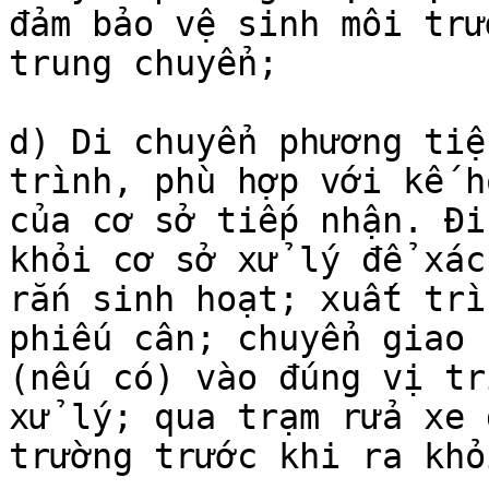
đảm bảo vệ sinh môi trư
trung chuyển;

d) Di chuyển phương tiệ
trình, phù hợp với kế h
của cơ sở tiếp nhận. Đi
khỏi cơ sở xử lý để xác
rắn sinh hoạt; xuất trì
phiếu cân; chuyển giao 
(nếu có) vào đúng vị tr
xử lý; qua trạm rửa xe 
trường trước khi ra khỏ