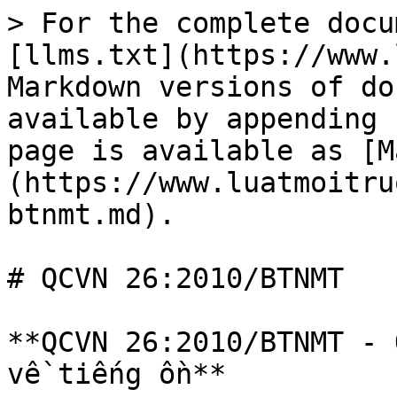
> For the complete docu
[llms.txt](https://www.
Markdown versions of do
available by appending 
page is available as [M
(https://www.luatmoitru
btnmt.md).

# QCVN 26:2010/BTNMT

**QCVN 26:2010/BTNMT - 
về tiếng ồn**
