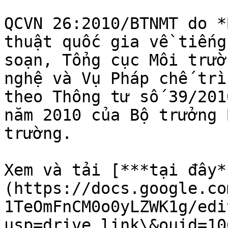
QCVN 26:2010/BTNMT do *
thuật quốc gia về tiếng
soạn, Tổng cục Môi trườ
nghệ và Vụ Pháp chế trì
theo Thông tư số 39/201
năm 2010 của Bộ trưởng 
trường.

Xem và tải [***tại đây*
(https://docs.google.co
1TeOmFnCM0o0yLZWK1g/edi
usp=drive_link\&ouid=10