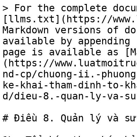
> For the complete docu
[llms.txt](https://www.
Markdown versions of do
available by appending 
page is available as [M
(https://www.luatmoitru
nd-cp/chuong-ii.-phuong
ke-khai-tham-dinh-to-kh
d/dieu-8.-quan-ly-va-su
# Điều 8. Quản lý và sử