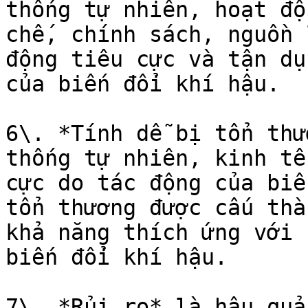
thống tự nhiên, hoạt độ
chế, chính sách, nguồn 
động tiêu cực và tận dụ
của biến đổi khí hậu.

6\. *Tính dễ bị tổn thư
thống tự nhiên, kinh tế
cực do tác động của biế
tổn thương được cấu thà
khả năng thích ứng với 
biến đổi khí hậu.

7\. *Rủi ro* là hậu quả