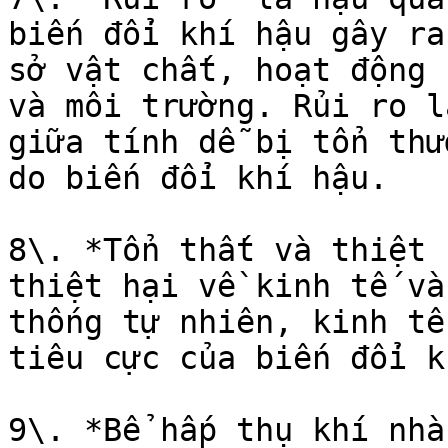
biến đổi khí hậu gây ra
sở vật chất, hoạt động 
và môi trường. Rủi ro l
giữa tính dễ bị tổn thư
do biến đổi khí hậu.

8\. *Tổn thất và thiệt 
thiệt hại về kinh tế và
thống tự nhiên, kinh tế
tiêu cực của biến đổi k
9\. *Bể hấp thụ khí nhà