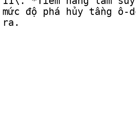
11\. *Tiềm năng làm suy
mức độ phá hủy tầng ô-d