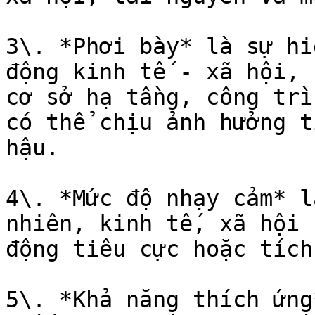
3\. *Phơi bày* là sự hi
động kinh tế - xã hội, 
cơ sở hạ tầng, công trì
có thể chịu ảnh hưởng t
hậu.

4\. *Mức độ nhạy cảm* l
nhiên, kinh tế, xã hội 
động tiêu cực hoặc tích
5\. *Khả năng thích ứng