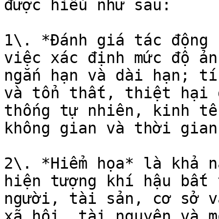
được hiểu như sau:

1\. *Đánh giá tác động 
việc xác định mức độ ản
ngắn hạn và dài hạn; tí
và tổn thất, thiệt hại 
thống tự nhiên, kinh tế
không gian và thời gian
2\. *Hiểm họa* là khả n
hiện tượng khí hậu bất 
người, tài sản, cơ sở v
xã hội, tài nguyên và m