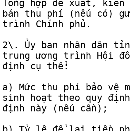
Tổng hợp đề xuất, kiến 
bản thu phí (nếu có) gử
trình Chính phủ.

2\. Ủy ban nhân dân tỉn
trung ương trình Hội đồ
định cụ thể:

a) Mức thu phí bảo vệ m
sinh hoạt theo quy định
định này (nếu cần);

b) Tỷ lệ để lại tiền ph