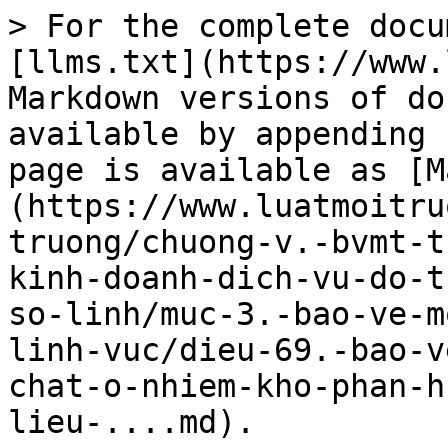
> For the complete docu
[llms.txt](https://www.
Markdown versions of do
available by appending 
page is available as [M
(https://www.luatmoitru
truong/chuong-v.-bvmt-t
kinh-doanh-dich-vu-do-t
so-linh/muc-3.-bao-ve-m
linh-vuc/dieu-69.-bao-v
chat-o-nhiem-kho-phan-h
lieu-....md).
