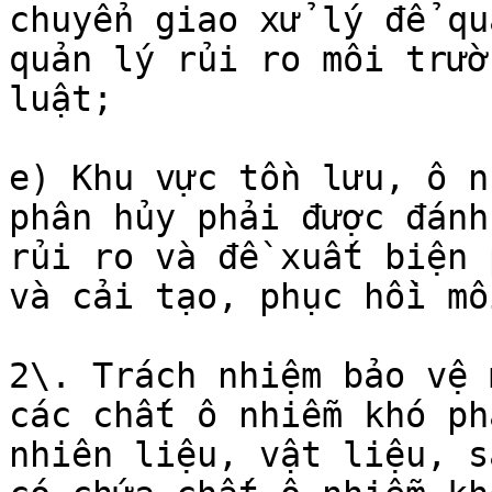
chuyển giao xử lý để qu
quản lý rủi ro môi trườ
luật;

e) Khu vực tồn lưu, ô n
phân hủy phải được đánh
rủi ro và đề xuất biện 
và cải tạo, phục hồi mô
2\. Trách nhiệm bảo vệ 
các chất ô nhiễm khó ph
nhiên liệu, vật liệu, s