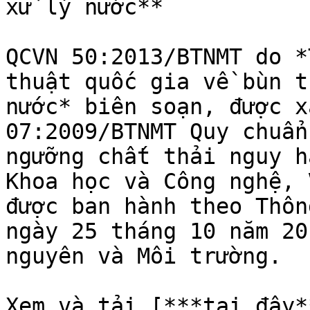
xử lý nước**

QCVN 50:2013/BTNMT do *
thuật quốc gia về bùn t
nước* biên soạn, được x
07:2009/BTNMT Quy chuẩn
ngưỡng chất thải nguy h
Khoa học và Công nghệ, 
được ban hành theo Thôn
ngày 25 tháng 10 năm 20
nguyên và Môi trường.

Xem và tải [***tại đây*