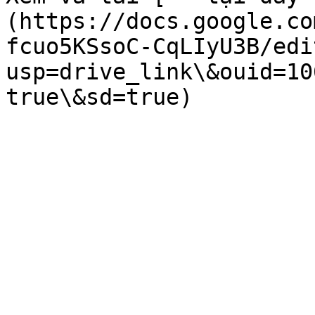
(https://docs.google.co
fcuo5KSsoC-CqLIyU3B/edi
usp=drive_link\&ouid=10