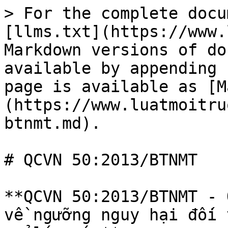
> For the complete docu
[llms.txt](https://www.
Markdown versions of do
available by appending 
page is available as [M
(https://www.luatmoitru
btnmt.md).

# QCVN 50:2013/BTNMT

**QCVN 50:2013/BTNMT - 
về ngưỡng nguy hại đối 