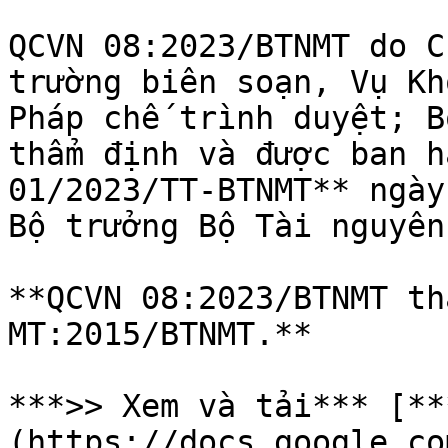
QCVN 08:2023/BTNMT do C
trường biên soạn, Vụ Kh
Pháp chế trình duyệt; B
thẩm định và được ban h
01/2023/TT-BTNMT** ngày
Bộ trưởng Bộ Tài nguyên
**QCVN 08:2023/BTNMT th
MT:2015/BTNMT.**

***>> Xem và tải*** [**
(https://docs.google.co