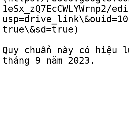
1eSx_zQ7EcCWLYWrnp2/edi
usp=drive_link\&ouid=10
true\&sd=true)

Quy chuẩn này có hiệu l