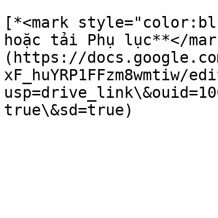
[*<mark style="color:bl
hoặc tải Phụ lục**</mar
(https://docs.google.co
xF_huYRP1FFzm8wmtiw/edi
usp=drive_link\&ouid=10