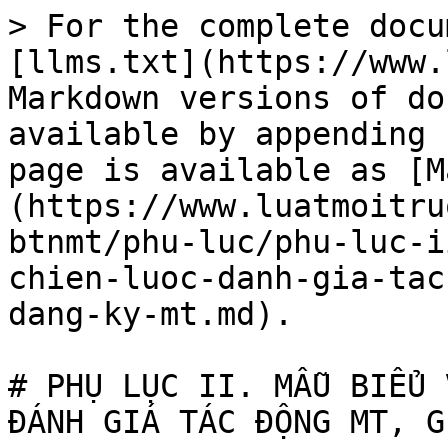
> For the complete docu
[llms.txt](https://www.
Markdown versions of do
available by appending 
page is available as [M
(https://www.luatmoitru
btnmt/phu-luc/phu-luc-i
chien-luoc-danh-gia-tac
dang-ky-mt.md).

# PHỤ LỤC II. MẪU BIỂU 
ĐÁNH GIÁ TÁC ĐỘNG MT, G