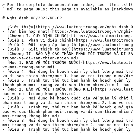
> For the complete documentation index, see [llms.txt](https://www.luatmoitruong.vn/llms.txt). Markdown versions of documentation pages are available by appending `.md` to page URLs; this page is available as [Markdown](https://www.luatmoitruong.vn/nghi-dinh-08-2022-nd-cp.md).

# Nghị định 08/2022/NĐ-CP

- [Giới thiệu](https://www.luatmoitruong.vn/nghi-dinh-08-2022-nd-cp/gioi-thieu.md): Nghị định 08/2022/NĐ-CP
- [Văn bản hợp nhất](https://www.luatmoitruong.vn/nghi-dinh-08-2022-nd-cp/van-ban-hop-nhat.md): 01-VBHN-BTNMT - Văn bản hợp nhất Nghị định số 05/2025/NĐ-CP
- [Chương I. QUY ĐỊNH CHUNG](https://www.luatmoitruong.vn/nghi-dinh-08-2022-nd-cp/chuong-i.-quy-dinh-chung.md)
- [Điều 1. Phạm vi điều chỉnh](https://www.luatmoitruong.vn/nghi-dinh-08-2022-nd-cp/chuong-i.-quy-dinh-chung/dieu-1.-pham-vi-dieu-chinh.md)
- [Điều 2. Đối tượng áp dụng](https://www.luatmoitruong.vn/nghi-dinh-08-2022-nd-cp/chuong-i.-quy-dinh-chung/dieu-2.-doi-tuong-ap-dung.md)
- [Điều 3. Giải thích từ ngữ](https://www.luatmoitruong.vn/nghi-dinh-08-2022-nd-cp/chuong-i.-quy-dinh-chung/dieu-3.-giai-thich-tu-ngu.md)
- [Chương II. BẢO VỆ CÁC THÀNH PHẦN MÔI TRƯỜNG VÀ DI SẢN THIÊN NHIÊN](https://www.luatmoitruong.vn/nghi-dinh-08-2022-nd-cp/chuong-ii.-bao-ve-cac-thanh-phan-moi-truong-va-di-san-thien-nhien.md)
- [Mục 1. BẢO VỆ MÔI TRƯỜNG NƯỚC](https://www.luatmoitruong.vn/nghi-dinh-08-2022-nd-cp/chuong-ii.-bao-ve-cac-thanh-phan-moi-truong-va-di-san-thien-nhien/muc-1.-bao-ve-moi-truong-nuoc.md)
- [Điều 4. Nội dung kế hoạch quản lý chất lượng môi trường nước mặt](https://www.luatmoitruong.vn/nghi-dinh-08-2022-nd-cp/chuong-ii.-bao-ve-cac-thanh-phan-moi-truong-va-di-san-thien-nhien/muc-1.-bao-ve-moi-truong-nuoc/dieu-4.-noi-dung-ke-hoach-quan-ly-chat-luong-moi-truong-nuoc-mat.md)
- [Điều 5. Trình tự, thủ tục ban hành kế hoạch quản lý chất lượng môi trường nước mặt](https://www.luatmoitruong.vn/nghi-dinh-08-2022-nd-cp/chuong-ii.-bao-ve-cac-thanh-phan-moi-truong-va-di-san-thien-nhien/muc-1.-bao-ve-moi-truong-nuoc/dieu-5.-trinh-tu-thu-tuc-ban-hanh-ke-hoach-quan-ly-chat-luong-moi-truong-nuoc-mat.md)
- [Mục 2. BẢO VỆ MÔI TRƯỜNG KHÔNG KHÍ](https://www.luatmoitruong.vn/nghi-dinh-08-2022-nd-cp/chuong-ii.-bao-ve-cac-thanh-phan-moi-truong-va-di-san-thien-nhien/muc-2.-bao-ve-moi-truong-khong-khi.md)
- [Điều 6. Nội dung kế hoạch quốc gia về quản lý chất lượng môi trường không khí](https://www.luatmoitruong.vn/nghi-dinh-08-2022-nd-cp/chuong-ii.-bao-ve-cac-thanh-phan-moi-truong-va-di-san-thien-nhien/muc-2.-bao-ve-moi-truong-khong-khi/dieu-6.-noi-dung-ke-hoach-quoc-gia-ve-quan-ly-chat-luong-moi-truong-khong-khi.md)
- [Điều 7. Trình tự, thủ tục ban hành kế hoạch quốc gia về quản lý chất lượng môi trường không khí](https://www.luatmoitruong.vn/nghi-dinh-08-2022-nd-cp/chuong-ii.-bao-ve-cac-thanh-phan-moi-truong-va-di-san-thien-nhien/muc-2.-bao-ve-moi-truong-khong-khi/dieu-7.-trinh-tu-thu-tuc-ban-hanh-ke-hoach-quoc-gia-ve-quan-ly-chat-luong-moi-truong-khong-khi.md)
- [Điều 8. Nội dung kế hoạch quản lý chất lượng môi trường không khí cấp tỉnh](https://www.luatmoitruong.vn/nghi-dinh-08-2022-nd-cp/chuong-ii.-bao-ve-cac-thanh-phan-moi-truong-va-di-san-thien-nhien/muc-2.-bao-ve-moi-truong-khong-khi/dieu-8.-noi-dung-ke-hoach-quan-ly-chat-luong-moi-truong-khong-khi-cap-tinh.md)
- [Điều 9. Trình tự, thủ tục ban hành kế hoạch quản lý chất lượng môi trường không khí cấp tỉnh](https://www.luatmoitruong.vn/ngh