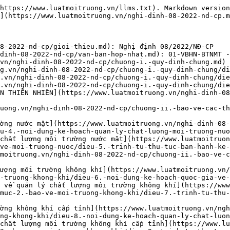
i-dinh-08-2022-nd-cp/chuong-ii.-bao-ve-cac-thanh-phan-moi-truong-va-di-san-thien-nhien/muc-2.-bao-ve-moi-truong-khong-khi/dieu-9.-trinh-tu-thu-tuc-ban-hanh-ke-hoach-quan-ly-chat-luong-moi-truong-khong-khi-cap-tinh.md)
- [Điều 10. Thực hiện biện pháp khẩn cấp trong trường hợp chất lượng MT không khí bị ô nhiễm nghiêm](https://www.luatmoitruong.vn/nghi-dinh-08-2022-nd-cp/chuong-ii.-bao-ve-cac-thanh-phan-moi-truong-va-di-san-thien-nhien/muc-2.-bao-ve-moi-truong-khong-khi/dieu-10.-thuc-hien-bien-phap-khan-cap-trong-truong-hop-chat-luong-mt-khong-khi-bi-o-nhiem-nghiem.md): Điều 10. Thực hiện biện pháp khẩn cấp trong trường hợp chất lượng môi trường không khí bị ô nhiễm nghiêm trọng
- [Mục 3. BẢO VỆ MÔI TRƯỜNG ĐẤT](https://www.luatmoitruong.vn/nghi-dinh-08-2022-nd-cp/chuong-ii.-bao-ve-cac-thanh-phan-moi-truong-va-di-san-thien-nhien/muc-3.-bao-ve-moi-truong-dat.md)
- [Điều 11. Trách nhiệm của cơ quan, tổ chức, cộng đồng dân cư, hộ gia đình, cá nhân trong bảo vệ MT đấ](https://www.luatmoitruong.vn/nghi-dinh-08-2022-nd-cp/chuong-ii.-bao-ve-cac-thanh-phan-moi-truong-va-di-san-thien-nhien/muc-3.-bao-ve-moi-truong-dat/dieu-11.-trach-nhiem-cua-co-quan-to-chuc-cong-dong-dan-cu-ho-gia-dinh-ca-nhan-trong-bao-ve-mt-da.md): Điều 11. Trách nhiệm của cơ quan, tổ chức, cộng đồng dân cư, hộ gia đình, cá nhân trong bảo vệ môi trường đất
- [Điều 12. Khu vực phải được điều tra, đánh giá, phân loại chất lượng môi trường đất](https://www.luatmoitruong.vn/nghi-dinh-08-2022-nd-cp/chuong-ii.-bao-ve-cac-thanh-phan-moi-truong-va-di-san-thien-nhien/muc-3.-bao-ve-moi-truong-dat/dieu-12.-khu-vuc-phai-duoc-dieu-tra-danh-gia-phan-loai-chat-luong-moi-truong-dat.md)
- [Điều 13. Điều tra, đánh giá, xử lý, cải tạo và phục hồi MT đất do tổ chức, cá nhân gây ô nhiễm](https://www.luatmoitruong.vn/nghi-dinh-08-2022-nd-cp/chuong-ii.-bao-ve-cac-thanh-phan-moi-truong-va-di-san-thien-nhien/muc-3.-bao-ve-moi-truong-dat/dieu-13.-dieu-tra-danh-gia-xu-ly-cai-tao-va-phuc-hoi-mt-dat-do-to-chuc-ca-nhan-gay-o-nhiem.md): Điều 13. Điều tra, đánh giá, xử lý, cải tạo và phục hồi môi trường đất do tổ chức, cá nhân gây ô nhiễm
- [Điều 14. Điều tra, đánh giá, xử lý, cải tạo và phục hồi MT đất thuộc trách nhiệm của nhà nước](https://www.luatmoitruong.vn/nghi-dinh-08-2022-nd-cp/chuong-ii.-bao-ve-cac-thanh-phan-moi-truong-va-di-san-thien-nhien/muc-3.-bao-ve-moi-truong-dat/dieu-14.-dieu-tra-danh-gia-xu-ly-cai-tao-va-phuc-hoi-mt-dat-thuoc-trach-nhiem-cua-nha-nuoc.md)
- [Điều 15. Điều tra, đánh giá sơ bộ chất lượng môi trường đất](https://www.luatmoitruong.vn/nghi-dinh-08-2022-nd-cp/chuong-ii.-bao-ve-cac-thanh-phan-moi-truong-va-di-san-thien-nhien/muc-3.-bao-ve-moi-truong-dat/dieu-15.-dieu-tra-danh-gia-so-bo-chat-luong-moi-truong-dat.md)
- [Điều 16. Điều tra, đánh giá chi tiết khu vực ô nhiễm môi trường đất](https://www.luatmoitruong.vn/nghi-dinh-08-2022-nd-cp/chuong-ii.-bao-ve-cac-thanh-phan-moi-truong-va-di-san-thien-nhien/muc-3.-bao-ve-moi-truong-dat/dieu-16.-dieu-tra-danh-gia-chi-tiet-khu-vuc-o-nhiem-moi-truong-dat.md)
- [Điều 17. Xử lý, cải tạo và phục hồi môi trường](https://www.luatmoitruong.vn/nghi-dinh-08-2022-nd-cp/chuong-ii.-bao-ve-cac-thanh-phan-moi-truong-va-di-san-thien-nhien/muc-3.-bao-ve-moi-truong-dat/dieu-17.-xu-ly-cai-tao-va-phuc-hoi-moi-truong.md)
- [Điều 18. Kế hoạch xử lý, cải tạo và phục hồi khu vực ô nhiễm môi trường đất đặc biệt nghiêm trọng](https://www.luatmoitruong.vn/nghi-dinh-08-2022-nd-cp/chuong-ii.-bao-ve-cac-thanh-phan-moi-truong