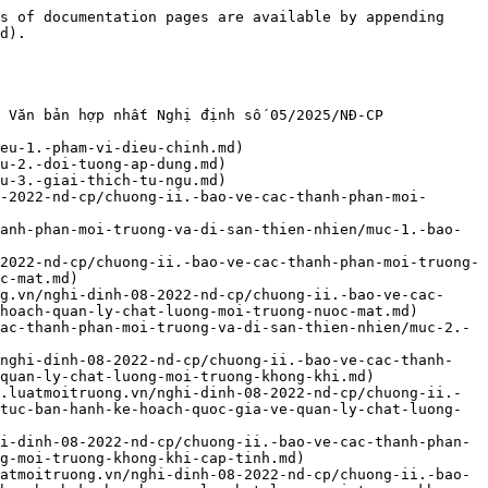
-va-di-san-thien-nhien/muc-3.-bao-ve-moi-truong-dat/dieu-18.-ke-hoach-xu-ly-cai-tao-va-phuc-hoi-khu-vuc-o-nhiem-moi-truong-dat-dac-biet-nghiem-trong.md)
- [Mục 4. BẢO VỆ MÔI TRƯỜNG DI SẢN THIÊN NHIÊN](https://www.luatmoitruong.vn/nghi-dinh-08-2022-nd-cp/chuong-ii.-bao-ve-cac-thanh-phan-moi-truong-va-di-san-thien-nhien/muc-4.-bao-ve-moi-truong-di-san-thien-nhien.md)
- [Điều 19. Tiêu chí, trình tự, thủ tục và thẩm quyền xác lập, công nhận di sản thiên nhiên khác quy đị](https://www.luatmoitruong.vn/nghi-dinh-08-2022-nd-cp/chuong-ii.-bao-ve-cac-thanh-phan-moi-truong-va-di-san-thien-nhien/muc-4.-bao-ve-moi-truong-di-san-thien-nhien/dieu-19.-tieu-chi-trinh-tu-thu-tuc-va-tham-quyen-xac-lap-cong-nhan-di-san-thien-nhien-khac-quy-di.md): Điều 19. Tiêu chí, trình tự, thủ tục và thẩm quyền xác lập, công nhận di sản thiên nhiên khác quy định tại Luật Bảo vệ môi trường
- [Điều 20. Trình tự, thủ tục và thẩm quyền đề cử công nhận di sản TN được tổ chức quốc tế công nhận](https://www.luatmoitruong.vn/nghi-dinh-08-2022-nd-cp/chuong-ii.-bao-ve-cac-thanh-phan-moi-truong-va-di-san-thien-nhien/muc-4.-bao-ve-moi-truong-di-san-thien-nhien/dieu-20.-trinh-tu-thu-tuc-va-tham-quyen-de-cu-cong-nhan-di-san-tn-duoc-to-chuc-quoc-te-cong-nhan.md): Điều 20. Trình tự, thủ tục và thẩm quyền đề cử công nhận di sản thiên nhiên được tổ chức quốc tế công nhận
- [Điều 21. Điều tra, đánh giá, quản lý và bảo vệ môi trường di sản thiên nhiên](https://www.luatmoitruong.vn/nghi-dinh-08-2022-nd-cp/chuong-ii.-bao-ve-cac-thanh-phan-moi-truong-va-di-san-thien-nhien/muc-4.-bao-ve-moi-truong-di-san-thien-nhien/dieu-21.-dieu-tra-danh-gia-quan-ly-va-bao-ve-moi-truong-di-san-thien-nhien.md)
- [Chương III. PHÂN VÙNG MT, ĐÁNH GIÁ MT CHIẾN LƯỢC, ĐÁNH GIÁ TÁC ĐỘNG MT, GIẤY PHÉP MT, ĐĂNG KÝ MT](https://www.luatmoitruong.vn/nghi-dinh-08-2022-nd-cp/chuong-iii.-phan-vung-mt-danh-gia-mt-chien-luoc-danh-gia-tac-dong-mt-giay-phep-mt-dang-ky-mt.md): Chương III. PHÂN VÙNG MÔI TRƯỜNG, ĐÁNH GIÁ MÔI TRƯỜNG CHIẾN LƯỢC, ĐÁNH GIÁ TÁC ĐỘNG MÔI TRƯỜNG, GIẤY PHÉP MÔI TRƯỜNG, ĐĂNG KÝ MÔI TRƯỜNG
- [Mục 1. PHÂN VÙNG MÔI TRƯỜNG, ĐÁNH GIÁ MÔI TRƯỜNG CHIẾN LƯỢC, ĐÁNH GIÁ TÁC ĐỘNG MÔI TRƯỜNG](https://www.luatmoitruong.vn/nghi-dinh-08-2022-nd-cp/chuong-iii.-phan-vung-mt-danh-gia-mt-chien-luoc-danh-gia-tac-dong-mt-giay-phep-mt-dang-ky-mt/muc-1.-phan-vung-moi-truong-danh-gia-moi-truong-chien-luoc-danh-gia-tac-dong-moi-truong.md)
- [Điều 22. Quy định chung về phân vùng môi trường](https://www.luatmoitruong.vn/nghi-dinh-08-2022-nd-cp/chuong-iii.-phan-vung-mt-danh-gia-mt-chien-luoc-danh-gia-tac-dong-mt-giay-phep-mt-dang-ky-mt/muc-1.-phan-vung-moi-truong-danh-gia-moi-truong-chien-luoc-danh-gia-tac-dong-moi-truong/dieu-22.-quy-dinh-chung-ve-phan-vung-moi-truong.md)
- [Điều 23. Xác định vùng bảo vệ nghiêm ngặt và vùng hạn chế phát thải](https://www.luatmoitruong.vn/nghi-dinh-08-2022-nd-cp/chuong-iii.-phan-vung-mt-danh-gia-mt-chien-luoc-danh-gia-tac-dong-mt-giay-phep-mt-dang-ky-mt/muc-1.-phan-vung-moi-truong-danh-gia-moi-truong-chien-luoc-danh-gia-tac-dong-moi-truong/dieu-23.-xac-dinh-vung-bao-ve-nghiem-ngat-va-vung-han-che-phat-thai.md)
- [Điều 24. Danh mục chiến lược phát triển ngà