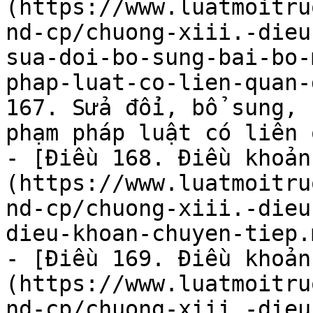
(https://www.luatmoitru
nd-cp/chuong-xiii.-dieu
sua-doi-bo-sung-bai-bo-
phap-luat-co-lien-quan-
167. Sửa đổi, bổ sung, 
phạm pháp luật có liên 
- [Điều 168. Điều khoản
(https://www.luatmoitru
nd-cp/chuong-xiii.-dieu
dieu-khoan-chuyen-tiep.m
- [Điều 169. Điều khoản
(https://www.luatmoitru
nd-cp/chuong-xiii.-dieu