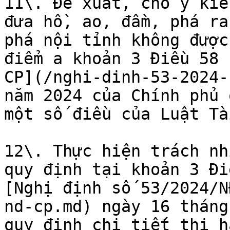
11\. Đề xuất, cho ý kiế
đưa hồ, ao, đầm, phá ra
phá nội tỉnh không được
điểm a khoản 3 Điều 58 
CP](/nghi-dinh-53-2024-
năm 2024 của Chính phủ 
một số điều của Luật Tà
12\. Thực hiện trách nh
quy định tại khoản 3 Đi
[Nghị định số 53/2024/N
nd-cp.md) ngày 16 tháng
quy định chi tiết thi h