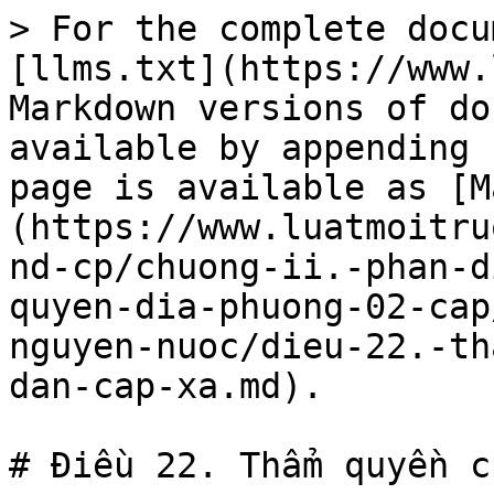
> For the complete docu
[llms.txt](https://www.
Markdown versions of do
available by appending 
page is available as [M
(https://www.luatmoitru
nd-cp/chuong-ii.-phan-d
quyen-dia-phuong-02-cap
nguyen-nuoc/dieu-22.-th
dan-cap-xa.md).

# Điều 22. Thẩm quyền c