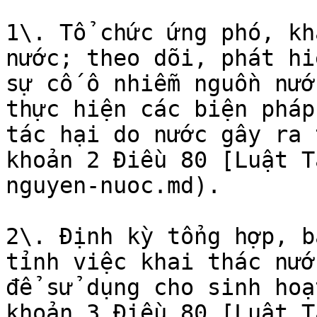
1\. Tổ chức ứng phó, kh
nước; theo dõi, phát hi
sự cố ô nhiễm nguồn nướ
thực hiện các biện pháp
tác hại do nước gây ra 
khoản 2 Điều 80 [Luật T
nguyen-nuoc.md).

2\. Định kỳ tổng hợp, b
tỉnh việc khai thác nướ
để sử dụng cho sinh hoạ
khoản 3 Điều 80 [Luật T