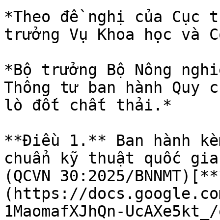
*Theo đề nghị của Cục t
trưởng Vụ Khoa học và C
*Bộ trưởng Bộ Nông nghi
Thông tư ban hành Quy c
lò đốt chất thải.*

**Điều 1.** Ban hành kè
chuẩn kỹ thuật quốc gia
(QCVN 30:2025/BNNMT)[**
(https://docs.google.co
1MaomafXJhQn-UcAXe5kt_/