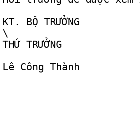
KT. BỘ TRƯỞNG

\

THỨ TRƯỞNG
