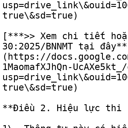
usp=drive_link\&ouid=10
true\&sd=true)

[***>> Xem chi tiết hoặ
30:2025/BNNMT tại đây**
(https://docs.google.co
1MaomafXJhQn-UcAXe5kt_/
usp=drive_link\&ouid=10
true\&sd=true)

**Điều 2. Hiệu lực thi 