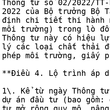
Thông tư số 02/2022/TT-
2022 của Bộ trưởng Bộ T
định chi tiết thi hành 
môi trường) trong lò đố
Thông tư này có hiệu lự
lý các loại chất thải đ
phép môi trường, giấy p
**Điều 4. Lộ trình áp d
1\. Kể từ ngày Thông tư
dự án đầu tư (bao gồm: 
tư mở rộng quy mô, nâng