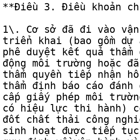
**Điều 3. Điều khoản ch
1\. Cơ sở đã đi vào vận
triển khai (bao gồm dự 
phê duyệt kết quả thẩm 
động môi trường hoặc đã
thẩm quyền tiếp nhận hồ
thẩm định báo cáo đánh 
cấp giấy phép môi trườn
có hiệu lực thi hành) c
đốt chất thải công nghi
sinh hoạt được tiếp tục