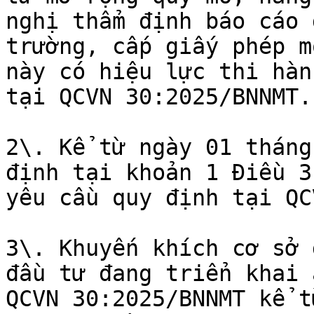
nghị thẩm định báo cáo 
trường, cấp giấy phép m
này có hiệu lực thi hàn
tại QCVN 30:2025/BNNMT.

2\. Kể từ ngày 01 tháng
định tại khoản 1 Điều 3
yêu cầu quy định tại QC
3\. Khuyến khích cơ sở 
đầu tư đang triển khai 
QCVN 30:2025/BNNMT kể t