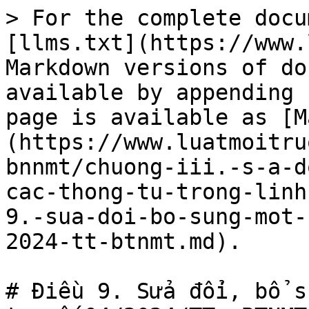
> For the complete docu
[llms.txt](https://www.
Markdown versions of do
available by appending 
page is available as [M
(https://www.luatmoitru
bnnmt/chuong-iii.-s-a-d
cac-thong-tu-trong-linh
9.-sua-doi-bo-sung-mot-
2024-tt-btnmt.md).

# Điều 9. Sửa đổi, bổ s