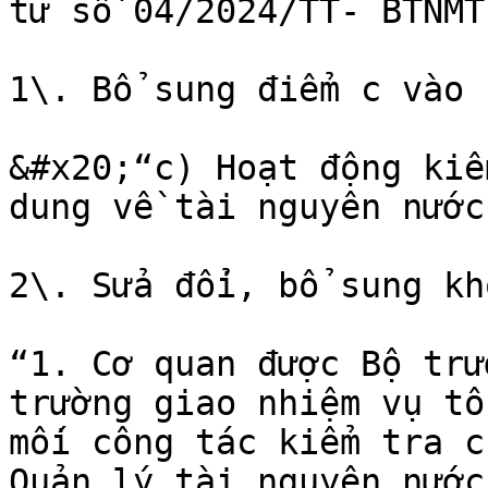
tư số 04/2024/TT- BTNMT

1\. Bổ sung điểm c vào 
&#x20;“c) Hoạt động kiể
dung về tài nguyên nước.
2\. Sửa đổi, bổ sung kh
“1. Cơ quan được Bộ trư
trường giao nhiệm vụ tổ
mối công tác kiểm tra c
Quản lý tài nguyên nước