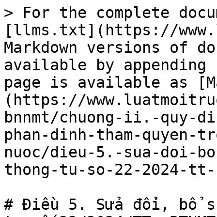
> For the complete docu
[llms.txt](https://www.
Markdown versions of do
available by appending 
page is available as [M
(https://www.luatmoitru
bnnmt/chuong-ii.-quy-di
phan-dinh-tham-quyen-tr
nuoc/dieu-5.-sua-doi-bo
thong-tu-so-22-2024-tt-
# Điều 5. Sửa đổi, bổ s