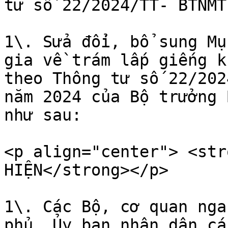
tư số 22/2024/TT- BTNMT

1\. Sửa đổi, bổ sung Mụ
gia về trám lấp giếng k
theo Thông tư số 22/202
năm 2024 của Bộ trưởng 
như sau:

<p align="center"> <str
HIỆN</strong></p>

1\. Các Bộ, cơ quan nga
phủ, Ủy ban nhân dân cá