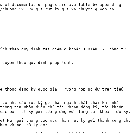
s of documentation pages are available by appending 
/chuong-iv.-ky-g-i-rut-ky-g-i-va-chuyen-quyen-so-
ính theo quy định tại điểm d khoản 1 Điều 12 Thông tư 
 quyền theo quy định pháp luật;

ệ thống đăng ký quốc gia. Trường hợp số dư trên tiểu 
 có nhu cầu rút ký gửi hạn ngạch phát thải khí nhà 
thông tin nhận diện chủ tài khoản đăng ký, tài khoản 
các-bon rút ký gửi tương ứng với từng tài khoản lưu ký;

ệt Nam gửi thông báo xác nhận rút ký gửi thành công cho 
báo và nêu rõ lý do;
