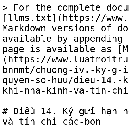
> For the complete docu
[llms.txt](https://www.
Markdown versions of do
available by appending 
page is available as [M
(https://www.luatmoitru
bnnmt/chuong-iv.-ky-g-i
quyen-so-huu/dieu-14.-k
khi-nha-kinh-va-tin-chi
# Điều 14. Ký gửi hạn n
và tín chỉ các-bon
