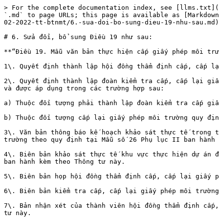
> For the complete documentation index, see [llms.txt](
`.md` to page URLs; this page is available as [Markdown
02-2022-tt-btnmt/6.-sua-doi-bo-sung-dieu-19-nhu-sau.md)
# 6. Sửa đổi, bổ sung Điều 19 như sau:

**“Điều 19. Mẫu văn bản thực hiện cấp giấy phép môi trư
1\. Quyết định thành lập hội đồng thẩm định cấp, cấp lạ
2\. Quyết định thành lập đoàn kiểm tra cấp, cấp lại giấ
và được áp dụng trong các trường hợp sau:

a) Thuộc đối tượng phải thành lập đoàn kiểm tra cấp giấ
b) Thuộc đối tượng cấp lại giấy phép môi trường quy địn
3\. Văn bản thông báo kế hoạch khảo sát thực tế trong t
trường theo quy định tại Mẫu số 26 Phụ lục II ban hành 
4\. Biên bản khảo sát thực tế khu vực thực hiện dự án đ
ban hành kèm theo Thông tư này.

5\. Biên bản họp hội đồng thẩm định cấp, cấp lại giấy p
6\. Biên bản kiểm tra cấp, cấp lại giấy phép môi trường
7\. Bản nhận xét của thành viên hội đồng thẩm định cấp,
tư này.
