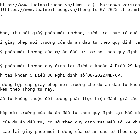
https://www.luatmoitruong.vn/llms.txt). Markdown version
](https://www.luatmoitruong.vn/thong-tu-07-2025-tt-btnmt
.

ờng, thu hồi giấy phép môi trường, kiểm tra thực tế quá 
i giấy phép môi trường của dự án đầu tư theo quy định tạ
y phép môi trường của dự án đầu tư, cơ sở theo quy định 
y phép môi trường quy định tại điểm c khoản 4 Điều 29 Ng
h tại khoản 5 Điều 30 Nghị định số 08/2022/NĐ-CP.

rường hợp cấp giấy phép môi trường cho dự án đầu tư khôn
kèm theo Thông tư này.

ầu tư không thuộc đối tượng phải thực hiện đánh giá tác 
hép môi trường của dự án đầu tư theo quy định tại Mẫu số
 của dự án đầu tư, cơ sở theo quy định tại Mẫu số 29 Phụ
 cấp lại giấy phép môi trường của dự án đầu tư theo quy 