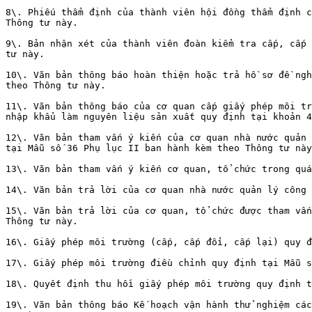
8\. Phiếu thẩm định của thành viên hội đồng thẩm định c
Thông tư này.

9\. Bản nhận xét của thành viên đoàn kiểm tra cấp, cấp 
tư này.

10\. Văn bản thông báo hoàn thiện hoặc trả hồ sơ đề ngh
theo Thông tư này.

11\. Văn bản thông báo của cơ quan cấp giấy phép môi tr
nhập khẩu làm nguyên liệu sản xuất quy định tại khoản 4
12\. Văn bản tham vấn ý kiến của cơ quan nhà nước quản 
tại Mẫu số 36 Phụ lục II ban hành kèm theo Thông tư này
13\. Văn bản tham vấn ý kiến cơ quan, tổ chức trong quá
14\. Văn bản trả lời của cơ quan nhà nước quản lý công 
15\. Văn bản trả lời của cơ quan, tổ chức được tham vấn
Thông tư này.

16\. Giấy phép môi trường (cấp, cấp đổi, cấp lại) quy đ
17\. Giấy phép môi trường điều chỉnh quy định tại Mẫu s
18\. Quyết định thu hồi giấy phép môi trường quy định t
19\. Văn bản thông báo Kế hoạch vận hành thử nghiệm các