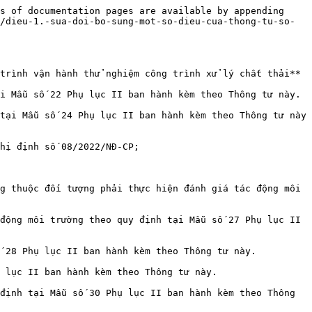
s of documentation pages are available by appending 
/dieu-1.-sua-doi-bo-sung-mot-so-dieu-cua-thong-tu-so-
trình vận hành thử nghiệm công trình xử lý chất thải**

i Mẫu số 22 Phụ lục II ban hành kèm theo Thông tư này.

tại Mẫu số 24 Phụ lục II ban hành kèm theo Thông tư này 
hị định số 08/2022/NĐ-CP;

g thuộc đối tượng phải thực hiện đánh giá tác động môi 
động môi trường theo quy định tại Mẫu số 27 Phụ lục II 
 28 Phụ lục II ban hành kèm theo Thông tư này.

 lục II ban hành kèm theo Thông tư này.

định tại Mẫu số 30 Phụ lục II ban hành kèm theo Thông 