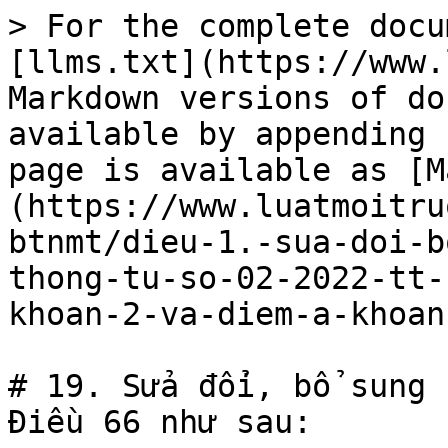
> For the complete docu
[llms.txt](https://www.
Markdown versions of do
available by appending 
page is available as [M
(https://www.luatmoitru
btnmt/dieu-1.-sua-doi-b
thong-tu-so-02-2022-tt-
khoan-2-va-diem-a-khoan
# 19. Sửa đổi, bổ sung 
Điều 66 như sau:
