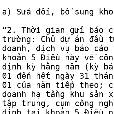
a) Sửa đổi, bổ sung kho
“2. Thời gian gửi báo c
trường: Chủ dự án đầu t
doanh, dịch vụ báo cáo 
khoản 5 Điều này về côn
định kỳ hằng năm (kỳ bá
01 đến hết ngày 31 thán
01 của năm tiếp theo; c
doanh hạ tầng khu sản x
tập trung, cụm công ngh
định tại khoản 5 Điều n