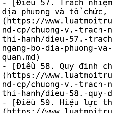
- [Điều 57. Trách nhiệm
địa phương và tổ chức, 
(https://www.luatmoitru
nd-cp/chuong-v.-trach-n
thi-hanh/dieu-57.-trach
ngang-bo-dia-phuong-va-
quan.md)

- [Điều 58. Quy định ch
(https://www.luatmoitru
nd-cp/chuong-v.-trach-n
thi-hanh/dieu-58.-quy-d
- [Điều 59. Hiệu lực th
(https://www.luatmoitru