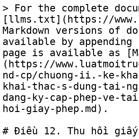
> For the complete docu
[llms.txt](https://www.
Markdown versions of do
available by appending 
page is available as [M
(https://www.luatmoitru
nd-cp/chuong-ii.-ke-kha
khai-thac-s-dung-tai-ng
dang-ky-cap-phep-ve-tai
hoi-giay-phep.md).

# Điều 12. Thu hồi giấy