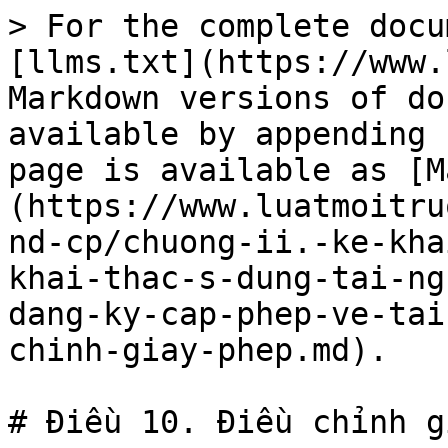
> For the complete docu
[llms.txt](https://www.
Markdown versions of do
available by appending 
page is available as [M
(https://www.luatmoitru
nd-cp/chuong-ii.-ke-kha
khai-thac-s-dung-tai-ng
dang-ky-cap-phep-ve-tai
chinh-giay-phep.md).

# Điều 10. Điều chỉnh g