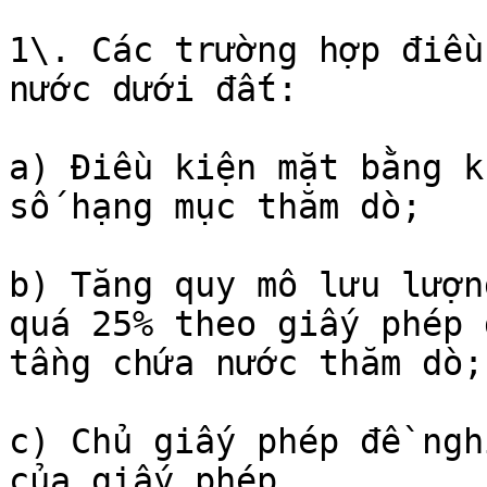
1\. Các trường hợp điều
nước dưới đất:

a) Điều kiện mặt bằng k
số hạng mục thăm dò;

b) Tăng quy mô lưu lượn
quá 25% theo giấy phép 
tầng chứa nước thăm dò;

c) Chủ giấy phép đề ngh
của giấy phép.
