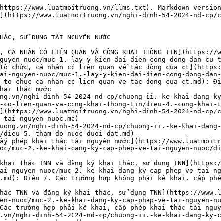
ai, cấp phép khai thác tài nguyên nước và đăng ký khai thác, sử dụng tài nguyên nước
- [Điều 9. Gia hạn giấy phép](https://www.luatmoitruong.vn/nghi-dinh-54-2024-nd-cp/chuong-ii.-ke-khai-dang-ky-cap-phep-tham-do-khai-thac-s-dung-tai-nguyen-nuoc/muc-2.-ke-khai-dang-ky-cap-phep-ve-tai-nguyen-nuoc/dieu-9.-gia-han-giay-phep.md)
- [Điều 10. Điều chỉnh giấy phép](https://www.luatmoitruong.vn/nghi-dinh-54-2024-nd-cp/chuong-ii.-ke-khai-dang-ky-cap-phep-tham-do-khai-thac-s-dung-tai-nguyen-nuoc/muc-2.-ke-khai-dang-ky-cap-phep-ve-tai-nguyen-nuoc/dieu-10.-dieu-chinh-giay-phep.md)
- [Điều 11. Đình chỉ hiệu lực của giấy phép](https://www.luatmoitruong.vn/nghi-dinh-54-2024-nd-cp/chuong-ii.-ke-khai-dang-ky-cap-phep-tham-do-khai-thac-s-dung-tai-nguyen-nuoc/muc-2.-ke-khai-dang-ky-cap-phep-ve-tai-nguyen-nuoc/dieu-11.-dinh-chi-hieu-luc-cua-giay-phep.md)
- [Điều 12. Thu hồi giấy phép](https://www.luatmoitruong.vn/nghi-dinh-54-2024-nd-cp/chuong-ii.-ke-khai-dang-ky-cap-phep-tham-do-khai-thac-s-dung-tai-nguyen-nuoc/muc-2.-ke-khai-dang-ky-cap-phep-ve-tai-nguyen-nuoc/dieu-12.-thu-hoi-giay-phep.md)
- [Điều 13. Trả lại giấy phép, tạm dừng hiệu lực của giấy phép](https://www.luatmoitruong.vn/nghi-dinh-54-2024-nd-cp/chuong-ii.-ke-khai-dang-ky-cap-phep-tham-do-khai-thac-s-dung-tai-nguyen-nuoc/muc-2.-ke-khai-dang-ky-cap-phep-ve-tai-nguyen-nuoc/dieu-13.-tra-lai-giay-phep-tam-dung-hieu-luc-cua-giay-phep.md)
- [Điều 14. Cấp lại giấy phép](https://www.luatmoitruong.vn/nghi-dinh-54-2024-nd-cp/chuong-ii.-ke-khai-dang-ky-cap-phep-tham-do-khai-thac-s-dung-tai-nguyen-nuoc/muc-2.-ke-khai-dang-ky-cap-phep-ve-tai-nguyen-nuoc/dieu-14.-cap-lai-giay-phep.md)
- [Điều 15. Thẩm quyền cấp, gia hạn, điều chỉnh, cấp lại, chấp thuận trả lại, tạm dừng, đình chỉ, thu h](https://www.luatmoitruong.vn/nghi-dinh-54-2024-nd-cp/chuong-ii.-ke-khai-dang-ky-cap-phep-tham-do-khai-thac-s-dung-tai-nguyen-nuoc/muc-2.-ke-khai-dang-ky-cap-phep-ve-tai-nguyen-nuoc/dieu-15.-tham-quyen-cap-gia-han-dieu-chinh-cap-lai-chap-thuan-tra-lai-tam-dung-dinh-chi-thu-h.md): Điều 15. Thẩm quyền cấp, gia hạn, điều chỉnh, cấp lại, chấp thuận trả lại, tạm dừng, đình chỉ, thu hồi giấy phép khai thác tài nguyên nước, giấy phép thăm dò nước dưới đất và kê khai, đăng ký khai thá
- [Điều 16. Cơ quan tiếp nhận và thẩm định, quản lý hồ sơ, giấy phép](https://www.luatmoitruong.vn/nghi-dinh-54-2024-nd-cp/chuong-ii.-ke-khai-dang-ky-cap-phep-tham-do-khai-thac-s-dung-tai-nguyen-nuoc/muc-2.-ke-khai-dang-ky-cap-phep-ve-tai-nguyen-nuoc/dieu-16.-co-quan-tiep-nhan-va-tham-dinh-quan-ly-ho-so-giay-phep.md)
- [Điều 17. Hồ sơ cấp, gia hạn, điều chỉnh nội dung giấy phép thăm dò nước dưới đất](https://www.luatmoitruong.vn/nghi-dinh-54-2024-nd-cp/chuong-ii.-ke-khai-dang-ky-cap-phep-tham-do-khai-thac-s-dung-tai-nguyen-nuoc/muc-2.-ke-khai-dang-ky-cap-phep-ve-tai-nguyen-nuoc/dieu-17.-ho-so-cap-gia-han-dieu-chinh-noi-dung-giay-phep-tham-do-nuoc-duoi-dat.md)
- [Điều 18. Hồ sơ cấp, gia hạn, điều chỉnh nội dung giấy phép khai thác nước dưới đất](https://www.luatmoitruong.vn/nghi-dinh-54-2024-nd-cp/chuong-ii.-ke-khai-dang-ky-cap-phep-tham-do-khai-thac-s-dung-tai-nguyen-nuoc/muc-2.-ke-khai-dang-ky-cap-phep-ve-tai-nguyen-nuoc/dieu-18.-ho-so-cap-gia-han-dieu-chinh-noi-dung-giay-phep-khai-thac-nuoc-duoi-dat.md)
- [Điều 19. Hồ sơ cấp, gia hạn, điều chỉnh nội dung giấy phép khai thác nước mặt, nước biển](https://www.luatmoitruong.vn/nghi-dinh-54-2024-nd-cp/chuong-ii.-ke-khai-dang-ky-cap-phep-tham-do-khai-thac-s-dung-ta