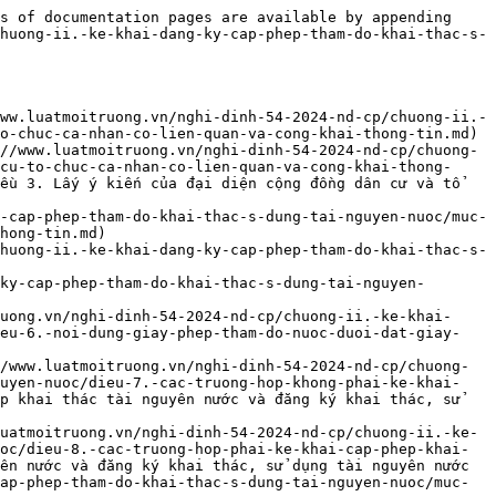
i-nguyen-nuoc/muc-2.-ke-khai-dang-ky-cap-phep-ve-tai-nguyen-nuoc/dieu-19.-ho-so-cap-gia-han-dieu-chinh-noi-dung-giay-phep-khai-thac-nuoc-mat-nuoc-bien.md)
- [Điều 20. Hồ sơ cấp lại giấy phép thăm dò nước dưới đất, giấy phép khai thác tài nguyên nước](https://www.luatmoitruong.vn/nghi-dinh-54-2024-nd-cp/chuong-ii.-ke-khai-dang-ky-cap-phep-tham-do-khai-thac-s-dung-tai-nguyen-nuoc/muc-2.-ke-khai-dang-ky-cap-phep-ve-tai-nguyen-nuoc/dieu-20.-ho-so-cap-lai-giay-phep-tham-do-nuoc-duoi-dat-giay-phep-khai-thac-tai-nguyen-nuoc.md)
- [Điều 21. Hồ sơ đề nghị trả lại, tạm dừng giấy phép thăm dò nước dưới đất, giấy phép khai thác TNN](https://www.luatmoitruong.vn/nghi-dinh-54-2024-nd-cp/chuong-ii.-ke-khai-dang-ky-cap-phep-tham-do-khai-thac-s-dung-tai-nguyen-nuoc/muc-2.-ke-khai-dang-ky-cap-phep-ve-tai-nguyen-nuoc/dieu-21.-ho-so-de-nghi-tra-lai-tam-dung-giay-phep-tham-do-nuoc-duoi-dat-giay-phep-khai-thac-tnn.md)
- [Điều 22. Trình tự, thủ tục cấp giấy phép thăm dò nước dưới đất, giấy phép khai thác tài nguyên nước](https://www.luatmoitruong.vn/nghi-dinh-54-2024-nd-cp/chuong-ii.-ke-khai-dang-ky-cap-phep-tham-do-khai-thac-s-dung-tai-nguyen-nuoc/muc-2.-ke-khai-dang-ky-cap-phep-ve-tai-nguyen-nuoc/dieu-22.-trinh-tu-thu-tuc-cap-giay-phep-tham-do-nuoc-duoi-dat-giay-phep-khai-thac-tai-nguyen-nuoc.md)
- [Điều 23. Trình tự, thủ tục gia hạn, điều chỉnh, cấp lại giấy phép thăm dò nước dưới đất, giấy phép k](https://www.luatmoitruong.vn/nghi-dinh-54-2024-nd-cp/chuong-ii.-ke-khai-dang-ky-cap-phep-tham-do-khai-thac-s-dung-tai-nguyen-nuoc/muc-2.-ke-khai-dang-ky-cap-phep-ve-tai-nguyen-nuoc/dieu-23.-trinh-tu-thu-tuc-gia-han-dieu-chinh-cap-lai-giay-phep-tham-do-nuoc-duoi-dat-giay-phep-k.md): Điều 23. Trình tự, thủ tục gia hạn, điều chỉnh, cấp lại giấy phép thăm dò nước dưới đất, giấy phép khai thác tài nguyên nước
- [Điều 24. Trình tự, thủ tục tạm dừng hiệu lực giấy phép, chấp thuận trả lại giấy phép thăm dò nước](https://www.luatmoitruong.vn/nghi-dinh-54-2024-nd-cp/chuong-ii.-ke-khai-dang-ky-cap-phep-tham-do-khai-thac-s-dung-tai-nguyen-nuoc/muc-2.-ke-khai-dang-ky-cap-phep-ve-tai-nguyen-nuoc/dieu-24.-trinh-tu-thu-tuc-tam-dung-hieu-luc-giay-phep-chap-thuan-tra-lai-giay-phep-tham-do-nuoc.md): Điều 24. Trình tự, thủ tục tạm dừng hiệu lực giấy phép, chấp thuận trả lại giấy phép thăm dò nước dưới đất, giấy phép khai thác tài nguyên nước
- [Điều 25. Trình tự, thủ tục kê khai, đăng ký khai thác, sử dụng nước dưới đất](https://www.luatmoitruong.vn/nghi-dinh-54-2024-nd-cp/chuong-ii.-ke-khai-dang-ky-cap-phep-tham-do-khai-thac-s-dung-tai-nguyen-nuoc/muc-2.-ke-khai-dang-ky-cap-phep-ve-tai-nguyen-nuoc/dieu-25.-trinh-tu-thu-tuc-ke-khai-dang-ky-khai-thac-su-dung-nuoc-duoi-dat.md)
- [Điều 26. Trình tự, thủ tục đăng ký khai thác nước mặt, nước biển, đăng ký sử dụng mặt nước, đào hồ,](https://www.luatmoitruong.vn/nghi-dinh-54-2024-nd-cp/chuong-ii.-ke-khai-dang-ky-cap-phep-tham-do-khai-thac-s-dung-tai-nguyen-nuoc/muc-2.-ke-khai-dang-ky-cap-phep-ve-tai-nguyen-nuoc/dieu-26.-trinh-tu-thu-tuc-dang-ky-khai-thac-nuoc-mat-nuoc-bien-dang-ky-su-dung-mat-nuoc-dao-ho.md): Điều 26. Trình tự, thủ tục đăng ký khai thác nước mặt, nước biển, đăng ký sử dụng mặt 