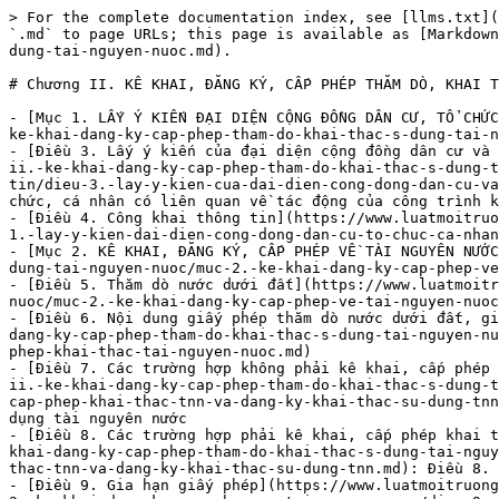
> For the complete documentation index, see [llms.txt](https://www.luatmoitruong.vn/llms.txt). Markdown versions of documentation pages are available by appending `.md` to page URLs; this page is available as [Markdown](https://www.luatmoitruong.vn/nghi-dinh-54-2024-nd-cp/chuong-ii.-ke-khai-dang-ky-cap-phep-tham-do-khai-thac-s-dung-tai-nguyen-nuoc.md).

# Chương II. KÊ KHAI, ĐĂNG KÝ, CẤP PHÉP THĂM DÒ, KHAI THÁC, SỬ DỤNG TÀI NGUYÊN NƯỚC

- [Mục 1. LẤY Ý KIẾN ĐẠI DIỆN CỘNG ĐỒNG DÂN CƯ, TỔ CHỨC, CÁ NHÂN CÓ LIÊN QUAN VÀ CÔNG KHAI THÔNG TIN](https://www.luatmoitruong.vn/nghi-dinh-54-2024-nd-cp/chuong-ii.-ke-khai-dang-ky-cap-phep-tham-do-khai-thac-s-dung-tai-nguyen-nuoc/muc-1.-lay-y-kien-dai-dien-cong-dong-dan-cu-to-chuc-ca-nhan-co-lien-quan-va-cong-khai-thong-tin.md)
- [Điều 3. Lấy ý kiến của đại diện cộng đồng dân cư và tổ chức, cá nhân có liên quan về tác động của ct](https://www.luatmoitruong.vn/nghi-dinh-54-2024-nd-cp/chuong-ii.-ke-khai-dang-ky-cap-phep-tham-do-khai-thac-s-dung-tai-nguyen-nuoc/muc-1.-lay-y-kien-dai-dien-cong-dong-dan-cu-to-chuc-ca-nhan-co-lien-quan-va-cong-khai-thong-tin/dieu-3.-lay-y-kien-cua-dai-dien-cong-dong-dan-cu-va-to-chuc-ca-nhan-co-lien-quan-ve-tac-dong-cua-ct.md): Điều 3. Lấy ý kiến của đại diện cộng đồng dân cư và tổ chức, cá nhân có liên quan về tác động của công trình khai thác nước
- [Điều 4. Công khai thông tin](https://www.luatmoitruong.vn/nghi-dinh-54-2024-nd-cp/chuong-ii.-ke-khai-dang-ky-cap-phep-tham-do-khai-thac-s-dung-tai-nguyen-nuoc/muc-1.-lay-y-kien-dai-dien-cong-dong-dan-cu-to-chuc-ca-nhan-co-lien-quan-va-cong-khai-thong-tin/dieu-4.-cong-khai-thong-tin.md)
- [Mục 2. KÊ KHAI, ĐĂNG KÝ, CẤP PHÉP VỀ TÀI NGUYÊN NƯỚC](https://www.luatmoitruong.vn/nghi-dinh-54-2024-nd-cp/chuong-ii.-ke-khai-dang-ky-cap-phep-tham-do-khai-thac-s-dung-tai-nguyen-nuoc/muc-2.-ke-khai-dang-ky-cap-phep-ve-tai-nguyen-nuoc.md)
- [Điều 5. Thăm dò nước dưới đất](https://www.luatmoitruong.vn/nghi-dinh-54-2024-nd-cp/chuong-ii.-ke-khai-dang-ky-cap-phep-tham-do-khai-thac-s-dung-tai-nguyen-nuoc/muc-2.-ke-khai-dang-ky-cap-phep-ve-tai-nguyen-nuoc/dieu-5.-tham-do-nuoc-duoi-dat.md)
- [Điều 6. Nội dung giấy phép thăm dò nước dưới đất, giấy phép khai thác tài nguyên nước](https://www.luatmoitruong.vn/nghi-dinh-54-2024-nd-cp/chuong-ii.-ke-khai-dang-ky-cap-phep-tham-do-khai-thac-s-dung-tai-nguyen-nuoc/muc-2.-ke-khai-dang-ky-cap-phep-ve-tai-nguyen-nuoc/dieu-6.-noi-dung-giay-phep-tham-do-nuoc-duoi-dat-giay-phep-khai-thac-tai-nguyen-nuoc.md)
- [Điều 7. Các trường hợp không phải kê khai, cấp phép khai thác TNN và đăng ký khai thác, sử dụng TNN](https://www.luatmoitruong.vn/nghi-dinh-54-2024-nd-cp/chuong-ii.-ke-khai-dang-ky-cap-phep-tham-do-khai-thac-s-dung-tai-nguyen-nuoc/muc-2.-ke-khai-dang-ky-cap-phep-ve-tai-nguyen-nuoc/dieu-7.-cac-truong-hop-khong-phai-ke-khai-cap-phep-khai-thac-tnn-va-dang-ky-khai-thac-su-dung-tnn.md): Điều 7. Các trường hợp không phải kê khai, cấp phép khai thác tài nguyên nước và đăng ký khai thác, sử dụng tài nguyên nước
- [Điều 8. Các trường hợp phải kê khai, cấp phép khai thác TNN và đăng ký khai thác, sử dụng TNN](https://www.luatmoitruong.vn/nghi-dinh-54-2024-nd-cp/chuong-ii.-ke-khai-dang-ky-cap-phep-tham-do-khai-thac-s-dung-tai-nguyen-nuoc/muc-2.-ke-khai-dang-ky-cap-phep-ve-tai-nguyen-nuoc/dieu-8.-cac-truong-hop-phai-ke-khai-cap-phep-khai-thac-tnn-va-dang-ky-khai-thac-su-dung-tnn.md): Điều 8. Các trường hợp phải kê kh