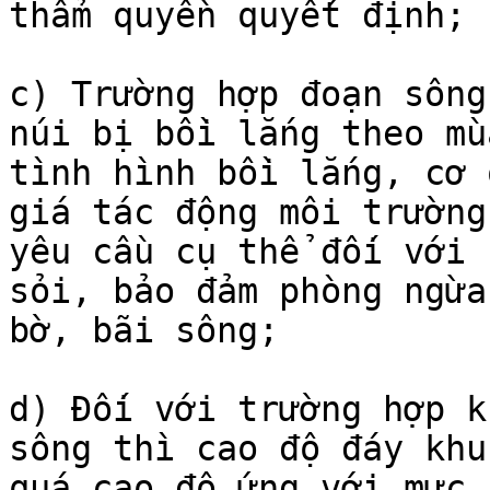
thẩm quyền quyết định;

c) Trường hợp đoạn sông
núi bị bồi lắng theo mù
tình hình bồi lắng, cơ 
giá tác động môi trường
yêu cầu cụ thể đối với 
sỏi, bảo đảm phòng ngừa
bờ, bãi sông;

d) Đối với trường hợp k
sông thì cao độ đáy khu
quá cao độ ứng với mực 