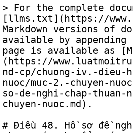
> For the complete docu
[llms.txt](https://www.
Markdown versions of do
available by appending 
page is available as [M
(https://www.luatmoitru
nd-cp/chuong-iv.-dieu-h
nuoc/muc-2.-chuyen-nuoc
so-de-nghi-chap-thuan-n
chuyen-nuoc.md).

# Điều 48. Hồ sơ đề ngh