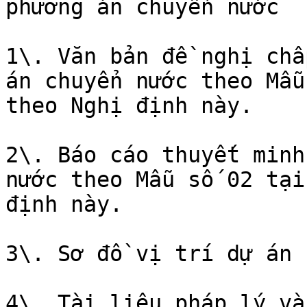
phương án chuyển nước

1\. Văn bản đề nghị chấ
án chuyển nước theo Mẫu
theo Nghị định này.

2\. Báo cáo thuyết minh
nước theo Mẫu số 02 tại
định này.

3\. Sơ đồ vị trí dự án 
4\. Tài liệu pháp lý và