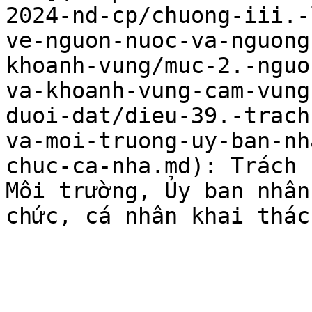
2024-nd-cp/chuong-iii.-
ve-nguon-nuoc-va-nguong
khoanh-vung/muc-2.-nguo
va-khoanh-vung-cam-vung
duoi-dat/dieu-39.-trach
va-moi-truong-uy-ban-nh
chuc-ca-nha.md): Trách 
Môi trường, Ủy ban nhân