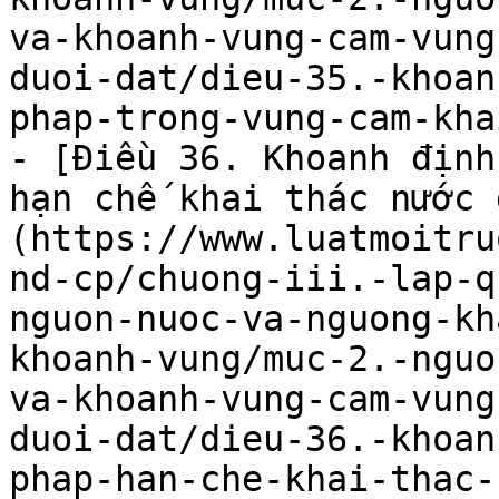
va-khoanh-vung-cam-vung
duoi-dat/dieu-35.-khoan
phap-trong-vung-cam-kha
- [Điều 36. Khoanh định
hạn chế khai thác nước 
(https://www.luatmoitru
nd-cp/chuong-iii.-lap-q
nguon-nuoc-va-nguong-kh
khoanh-vung/muc-2.-nguo
va-khoanh-vung-cam-vung
duoi-dat/dieu-36.-khoan
phap-han-che-khai-thac-