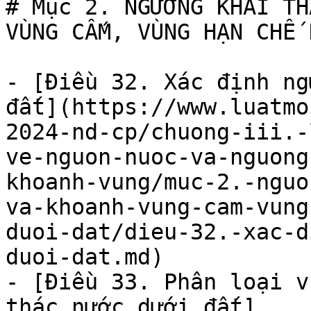
# Mục 2. NGƯỠNG KHAI TH
VÙNG CẤM, VÙNG HẠN CHẾ 
- [Điều 32. Xác định ng
đất](https://www.luatmo
2024-nd-cp/chuong-iii.-
ve-nguon-nuoc-va-nguong
khoanh-vung/muc-2.-nguo
va-khoanh-vung-cam-vung
duoi-dat/dieu-32.-xac-d
duoi-dat.md)

- [Điều 33. Phân loại v
thác nước dưới đất]