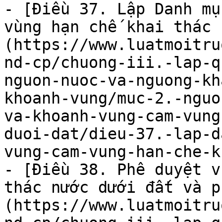
- [Điều 37. Lập Danh mụ
vùng hạn chế khai thác 
(https://www.luatmoitru
nd-cp/chuong-iii.-lap-q
nguon-nuoc-va-nguong-kh
khoanh-vung/muc-2.-nguo
va-khoanh-vung-cam-vung
duoi-dat/dieu-37.-lap-d
vung-cam-vung-han-che-k
- [Điều 38. Phê duyệt v
thác nước dưới đất và p
(https://www.luatmoitru