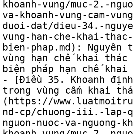
khoanh-vung/muc-2.-nguo
va-khoanh-vung-cam-vung
duoi-dat/dieu-34.-nguye
vung-han-che-khai-thac-
bien-phap.md): Nguyên t
vùng hạn chế khai thác 
biện pháp hạn chế khai 
- [Điều 35. Khoanh định
trong vùng cấm khai thá
(https://www.luatmoitru
nd-cp/chuong-iii.-lap-q
nguon-nuoc-va-nguong-kh
khoanh-vung/muc-2.-nguo