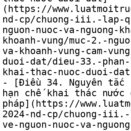
(https://www.luatmoitru
nd-cp/chuong-iii.-lap-q
nguon-nuoc-va-nguong-kh
khoanh-vung/muc-2.-nguo
va-khoanh-vung-cam-vung
duoi-dat/dieu-33.-phan-
khai-thac-nuoc-duoi-dat.
- [Điều 34. Nguyên tắc 
hạn chế khai thác nước 
pháp](https://www.luatm
2024-nd-cp/chuong-iii.-
ve-nguon-nuoc-va-nguong