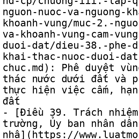
nd-cp/chuong-iii.-lap-q
nguon-nuoc-va-nguong-kh
khoanh-vung/muc-2.-nguo
va-khoanh-vung-cam-vung
duoi-dat/dieu-38.-phe-d
khai-thac-nuoc-duoi-dat
chuc.md): Phê duyệt vùn
thác nước dưới đất và p
thực hiện việc cấm, hạn
đất

- [Điều 39. Trách nhiệm
trường, Ủy ban nhân dân
nhâ](https://www.luatmo