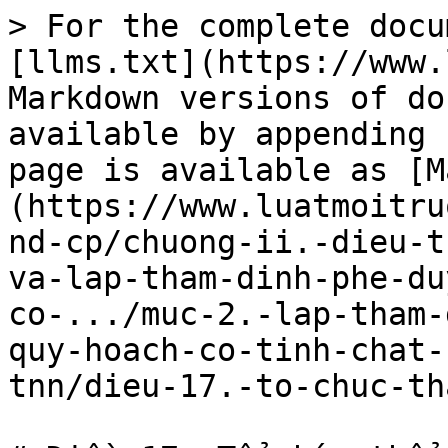
> For the complete docu
[llms.txt](https://www.
Markdown versions of do
available by appending 
page is available as [M
(https://www.luatmoitru
nd-cp/chuong-ii.-dieu-t
va-lap-tham-dinh-phe-du
co-.../muc-2.-lap-tham-
quy-hoach-co-tinh-chat-
tnn/dieu-17.-to-chuc-th