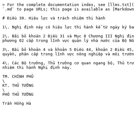
> For the complete documentation index, see [llms.txt](
`.md` to page URLs; this page is available as [Markdown
# Điều 39. Hiệu lực và trách nhiệm thi hành

1\. Nghị định này có hiệu lực thi hành kể từ ngày ký ba
2\. Bãi bỏ khoản 2 Điều 31 và Mục 8 Chương III Nghị địn
phương 02 cấp trong lĩnh vực quản lý nhà nước của Bộ Nô
3\. Bãi bỏ khoản 4 và khoản 5 Điều 44, khoản 2 Điều 45,
quyền, phân cấp trong lĩnh vực nông nghiệp và môi trườn
4\. Các Bộ trưởng, Thủ trưởng cơ quan ngang bộ, Thủ trư
nhiệm thi hành Nghị định này.

TM. CHÍNH PHỦ

\

KT. THỦ TƯỚNG

\

PHÓ THỦ TƯỚNG
