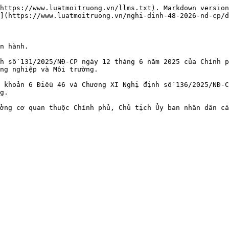
https://www.luatmoitruong.vn/llms.txt). Markdown version
](https://www.luatmoitruong.vn/nghi-dinh-48-2026-nd-cp/d
n hành.

h số 131/2025/NĐ-CP ngày 12 tháng 6 năm 2025 của Chính p
ng nghiệp và Môi trường.

 khoản 6 Điều 46 và Chương XI Nghị định số 136/2025/NĐ-C
g.

ởng cơ quan thuộc Chính phủ, Chủ tịch Ủy ban nhân dân cá