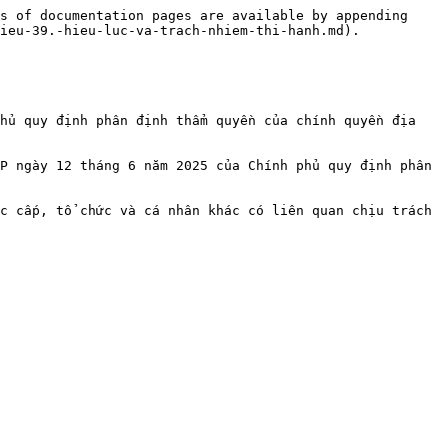
s of documentation pages are available by appending 
ieu-39.-hieu-luc-va-trach-nhiem-thi-hanh.md).

hủ quy định phân định thẩm quyền của chính quyền địa 
P ngày 12 tháng 6 năm 2025 của Chính phủ quy định phân 
c cấp, tổ chức và cá nhân khác có liên quan chịu trách 