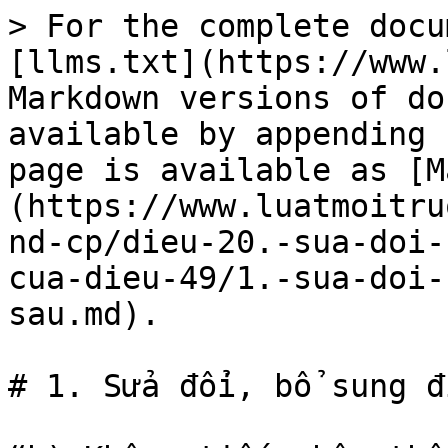
> For the complete docu
[llms.txt](https://www.
Markdown versions of do
available by appending 
page is available as [M
(https://www.luatmoitru
nd-cp/dieu-20.-sua-doi-
cua-dieu-49/1.-sua-doi-
sau.md).

# 1. Sửa đổi, bổ sung đ