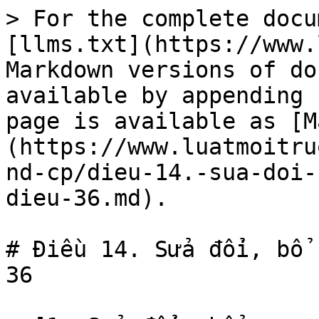
> For the complete docu
[llms.txt](https://www.
Markdown versions of do
available by appending 
page is available as [M
(https://www.luatmoitru
nd-cp/dieu-14.-sua-doi-
dieu-36.md).

# Điều 14. Sửa đổi, bổ 
36
