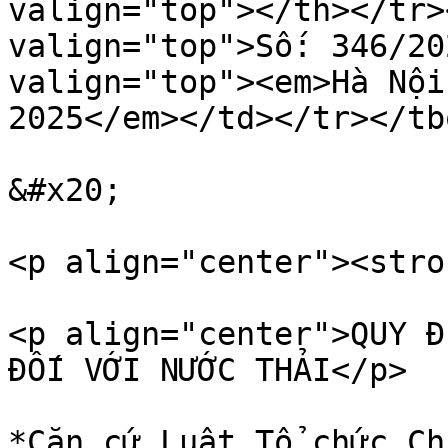
valign="top"></th></tr>
valign="top">Số: 346/20
valign="top"><em>Hà Nội
2025</em></td></tr></tb
&#x20;

<p align="center"><stro
<p align="center">QUY Đ
ĐỐI VỚI NƯỚC THẢI</p>

*Căn cứ Luật Tổ chức Ch